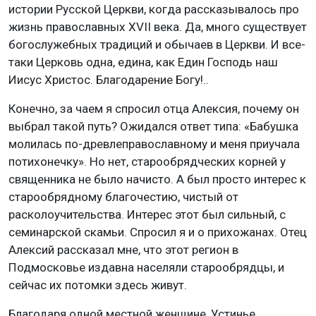
истории Русской Церкви, когда рассказывалось про
жизнь православных XVII века. Да, много существует
богослужебных традиций и обычаев в Церкви. И все-
таки Церковь одна, едина, как Един Господь наш
Иисус Христос. Благодарение Богу!..
Конечно, за чаем я спросил отца Алексия, почему он
выбрал такой путь? Ожидался ответ типа: «Бабушка
молилась по-древлеправославному и меня приучала
потихонечку». Но нет, старообрядческих корней у
священника не было начисто. А был просто интерес к
старообрядному благочестию, чистый от
расколоучительства. Интерес этот был сильный, с
семинарской скамьи. Спросил я и о прихожанах. Отец
Алексий рассказал мне, что этот регион в
Подмосковье издавна населяли старообрядцы, и
сейчас их потомки здесь живут.
Благодаря одной местной женщине, Устинье