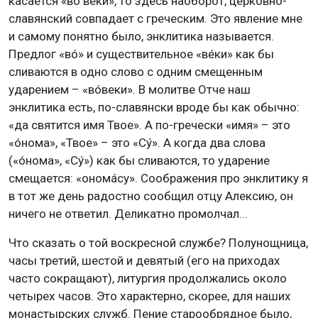
касается «вó вéки», то здесь наоборот, церковно-
славянский совпадает с греческим. Это явление мне
и самому понятно было, энклитика называется.
Предлог «вó» и существительное «вéки» как бы
сливаются в одно слово с одним смещенным
ударением – «вóвеки». В молитве Отче наш
энклитика есть, по-славянски вроде бы как обычно:
«да святится имя Твое». А по-гречески «имя» – это
«óнома», «Твое» – это «Сý». А когда два слова
(«óнома», «Сý») как бы сливаются, то ударение
смещается: «ономáсу». Соображения про энклитику я
в тот же день радостно сообщил отцу Алексию, он
ничего не ответил. Деликатно промолчал…
Что сказать о той воскресной службе? Полунощница,
часы третий, шестой и девятый (его на приходах
часто сокращают), литургия продолжались около
четырех часов. Это характерно, скорее, для наших
монастырских служб. Пение старообрядное было,