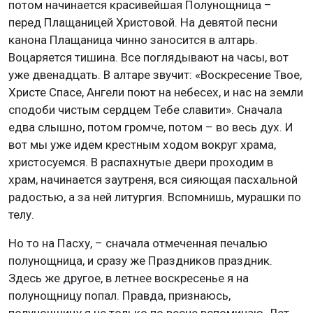
потом начинается красивейшая Полунощница –
перед Плащаницей Христовой. На девятой песни
канона Плащаница чинно заносится в алтарь.
Воцаряется тишина. Все поглядывают на часы, вот
уже двенадцать. В алтаре звучит: «Воскресение Твое,
Христе Спасе, Ангели поют на небесех, и нас на земли
сподоби чистым сердцем Тебе славити». Сначала
едва слышно, потом громче, потом – во весь дух. И
вот мы уже идем крестным ходом вокруг храма,
христосуемся. В распахнутые двери проходим в
храм, начинается заутреня, вся сияющая пасхальной
радостью, а за ней литургия. Вспомнишь, мурашки по
телу.
Но то на Пасху, – сначала отмеченная печалью
полунощница, и сразу же Праздников праздник.
Здесь же другое, в летнее воскресенье я на
полунощницу попал. Правда, признаюсь,
полунощницу я не только по весне вспоминаю. Лет