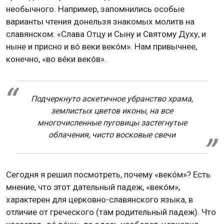
необычного. Например, запомнились особые
варианты чтения донельзя знакомых молитв на
славянском: «Слава Отцу и Сыну и Святому Духу, и
ныне и присно и вó веки векóм». Нам привычнее,
конечно, «во вéки векóв».
Подчеркнуто аскетичное убранство храма,
землистых цветов иконы, на все
многочисленные пуговицы застегнутые
облачения, чисто восковые свечи
Сегодня я решил посмотреть, почему «векóм»? Есть
мнение, что этот дательный падеж, «векóм»,
характерен для церковно-славянского языка, в
отличие от греческого (там родительный падеж). Что