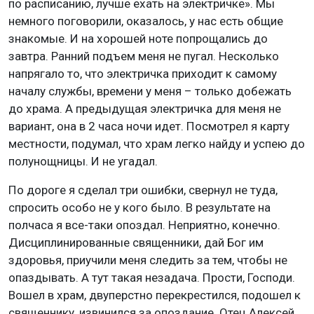
по расписанию, лучше ехать на электричке». Мы
немного поговорили, оказалось, у нас есть общие
знакомые. И на хорошей ноте попрощались до
завтра. Ранний подъем меня не пугал. Несколько
напрягало то, что электричка приходит к самому
началу службы, времени у меня – только добежать
до храма. А предыдущая электричка для меня не
вариант, она в 2 часа ночи идет. Посмотрел я карту
местности, подумал, что храм легко найду и успею до
полунощницы. И не угадал.
По дороге я сделал три ошибки, свернул не туда,
спросить особо не у кого было. В результате на
полчаса я все-таки опоздал. Неприятно, конечно.
Дисциплинированные священники, дай Бог им
здоровья, приучили меня следить за тем, чтобы не
опаздывать. А тут такая незадача. Прости, Господи.
Вошел в храм, двуперстно перекрестился, подошел к
священнику, извинился за опоздание. Отец Алексей