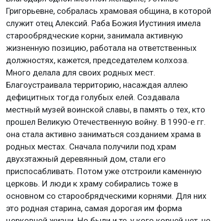
Григорьевне, собралась храмовая община, в которой
служит отец Алексий. Раба Божия Иустиния имела
старообрядческие корни, занимала активную
жизненную позицию, работала на ответственных
должностях, кажется, председателем колхоза.
Много делала для своих родных мест.
Благоустраивала территорию, насаждая аллею
дефицитных тогда голубых елей. Создавала
местный музей воинской славы, в память о тех, кто
прошел Великую Отечественную войну. В 1990-е гг.
она стала активно заниматься созданием храма в
родных местах. Сначала получили под храм
двухэтажный деревянный дом, стали его
приспосабливать. Потом уже отстроили каменную
церковь. И люди к храму собирались тоже в
основном со старообрядческими корнями. Для них
это родная старина, самая дорогая им форма
церковной жизни. Но были и те, у кого корней нет, но