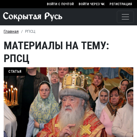
Перейти к основному содержа
ВОЙТИ С ПОЧТОЙ
ВОЙТИ ЧЕРЕЗ
РЕГИСТРАЦИЯ
Главная
РПСЦ
МАТЕРИАЛЫ НА ТЕМУ:
РПСЦ
СТАТЬЯ