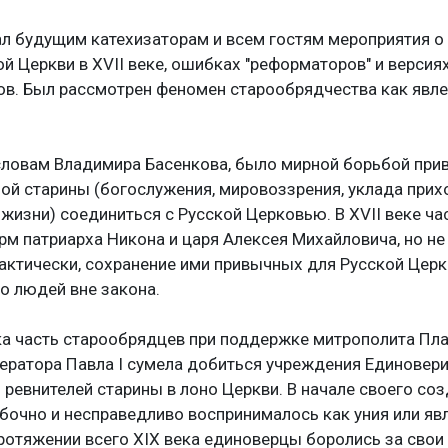
л будущим катехизаторам и всем гостям мероприятия о
ой Церкви в XVII веке, ошибках "реформаторов" и версиях
ов. Был рассмотрен феномен старообрядчества как явле
 словам Владимира Басенкова, было мирной борьбой пр
ой старины (богослужения, мировоззрения, уклада прих
жизни) соединиться с Русской Церковью. В XVII веке ча
рм патриарха Никона и царя Алексея Михайловича, но не
актически, сохранение ими привычных для Русской Церк
о людей вне закона.
ека часть старообрядцев при поддержке митрополита Пл
ератора Павла I сумела добиться учреждения Единоверия
евнителей старины в лоно Церкви. В начале своего со
очно и несправедливо воспринималось как уния или яв
ротяжении всего XIX века единоверцы боролись за сво