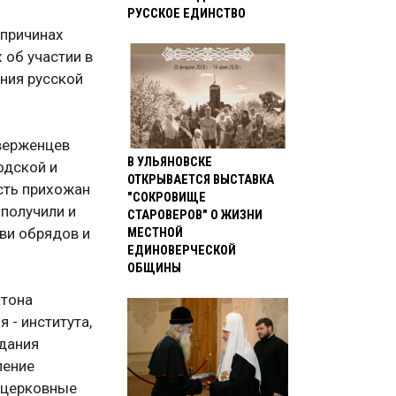
РУССКОЕ ЕДИНСТВО
 причинах
 об участии в
ния русской
иверженцев
В УЛЬЯНОВСКЕ
одской и
ОТКРЫВАЕТСЯ ВЫСТАВКА
сть прихожан
"СОКРОВИЩЕ
 получили и
СТАРОВЕРОВ" О ЖИЗНИ
МЕСТНОЙ
ви обрядов и
ЕДИНОВЕРЧЕСКОЙ
ОБЩИНЫ
атона
 - института,
здания
ление
и церковные