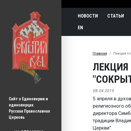
Main navigatio
НОВОСТИ
СТАТЬИ
EN
Главная
Лекция гл
ЛЕКЦИЯ
"СОКРЫТ
08.04.2019
5 апреля в духо
Сайт о Единоверии и 
единоверцах.
религиозного о
Русская Православная 
директора Симб
Церковь
традиции Владим
Церкви".