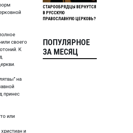
форм
СТАРООБРЯДЦЫ ВЕРНУТСЯ
церковной
В РУССКУЮ
ПРАВОСЛАВНУЮ ЦЕРКОВЬ?
полное
ПОПУЛЯРНОЕ
чили своего
отоний. К
ЗА МЕСЯЦ
д
еркви.
лятвы" на
лавной
д принес
то или
 христиан и