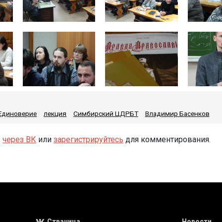
Единоверие
лекция
Симбирский ЦДРБТ
Владимир Басенков
,
через ВК
или
зарегистрируйтесь
для комментирования.
MAIN NAVIGA
Страница
Новости