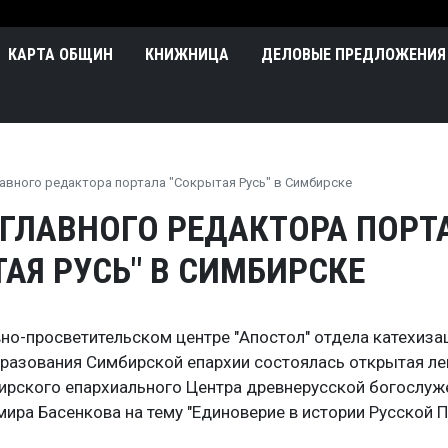
Перейти к основному содержа
n
КАРТА ОБЩИН
КНИЖНИЦА
ДЕЛОВЫЕ ПРЕДЛОЖЕНИЯ
авного редактора портала "Сокрытая Русь" в Симбирске
 ГЛАВНОГО РЕДАКТОРА ПОРТ
АЯ РУСЬ" В СИМБИРСКЕ
вно-просветительском центре "Апостол" отдела катехиза
бразования Симбирской епархии состоялась открытая ле
ирского епархиального Центра древнерусской богослуж
ира Басенкова на тему "Единоверие в истории Русской 