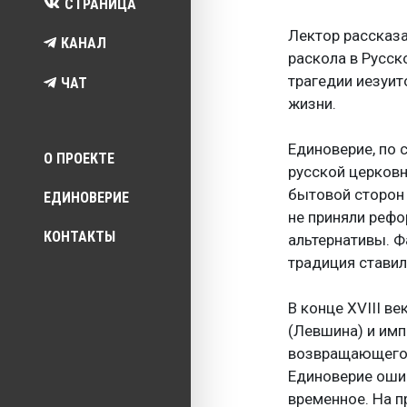
СТРАНИЦА
Лектор рассказа
КАНАЛ
раскола в Русск
трагедии иезуит
ЧАТ
жизни.
Top menu
Единоверие, по
О ПРОЕКТЕ
русской церковн
бытовой сторон 
ЕДИНОВЕРИЕ
не приняли рефо
КОНТАКТЫ
альтернативы. Ф
традиция ставил
В конце XVIII в
(Левшина) и имп
возвращающего р
Единоверие ошиб
временное. На п