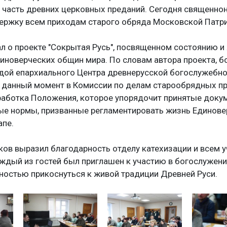
 часть древних церковных преданий. Сегодня священно
ержку всем приходам старого обряда Московской Патри
л о проекте "Сокрытая Русь", посвященном состоянию и
новерческих общин мира. По словам автора проекта, б
дой епархиального Центра древнерусской богослужебно
В данный момент в Комиссии по делам старообрядных п
работка Положения, которое упорядочит принятые доку
ые нормы, призванные регламентировать жизнь Единове
апе.
ов выразил благодарность отделу катехизации и всем 
ждый из гостей был приглашен к участию в богослужен
ностью прикоснуться к живой традиции Древней Руси.