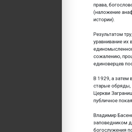
права, богосло
(наложение анаф
истории).
Результатом тр
уравнивание их 
единомысленного
сожалению, проц
единоверцев пос
В 1929, а затем
старые обряды, 
Церкви Заграниц
публичное покая
Владимир Басенк
заповедником д
богослужения по