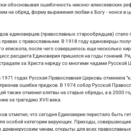
вски обосновывая ошибочность никоно-алексеевских ре
ем на обряд, форму выражения любви к Богу - нонсе в 
удов единоверцев (православных старообрядцев) стало 
в правах с православными. В 1918 году единоверцы полу
 епископа, после чего совершилось еще несколько хир
есс расцвета Единоверия пришелся на годы гонений. Ря
традали за Христа наряду со многими чадами Русской Ц
 в 1971 годах Русская Православная Церковь отменила "к
признав ошибки предков. В 1974 собор Русской Правос
ей также отменил клятвы на старые обряды, а в 2000 го
ние за трагедию XVII века.
ов отметил, что сегодня Единоверие перестало быть гет
ля особой категории верующих. Приходы, совершающие
 древнерусским чинам, открыты для всех православных