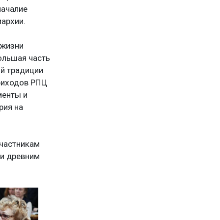
началие
архии.
 жизни
ольшая часть
й традиции
риходов РПЦ
менты и
рия на
участникам
ии древним