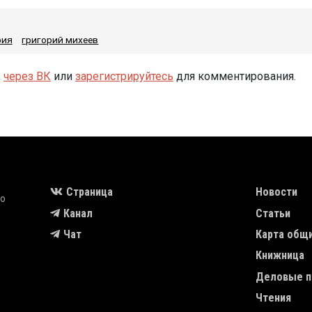
рия
григорий михеев
,
через ВК
или
зарегистрируйтесь
для комментирования.
MAIN NAVIGA
Страница
Новости
во
Канал
Статьи
Чат
Карта общ
Книжница
Деловые п
Чтения