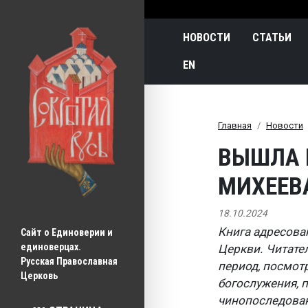
Main navigatio
НОВОСТИ
СТАТЬИ
EN
Главная
Новости
ВЫШЛА В
МИХЕЕВ
18.10.2024
Книга адресова
Сайт о Единоверии и 
единоверцах.
Церкви. Читате
Русская Православная 
период, посмот
Церковь
богослужения, 
чинопоследован