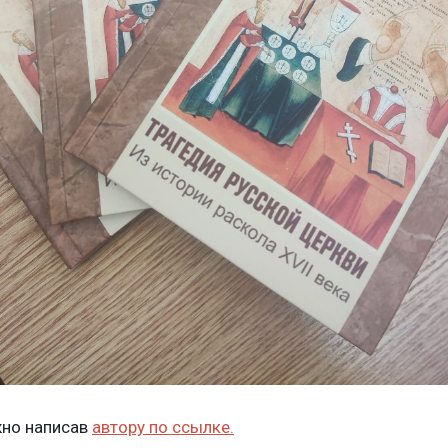
но написав
автору по ссылке.