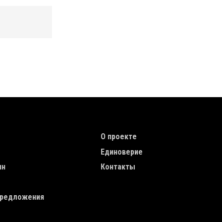
TION
TOP MENU
О проекте
Единоверие
ин
Контакты
редложения