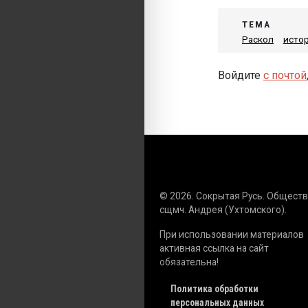
ТЕМА
Раскол
исто
Войдите
с почтой
© 2026. Сокрытая Русь. Общест
сщмч. Андрея (Ухтомского).
При использовании материалов
активная ссылка на сайт
обязательна!
Политика обработки
персональных данных