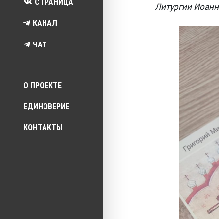
СТРАНИЦА
Литургии Иоанн
КАНАЛ
ЧАТ
Top menu
О ПРОЕКТЕ
ЕДИНОВЕРИЕ
КОНТАКТЫ