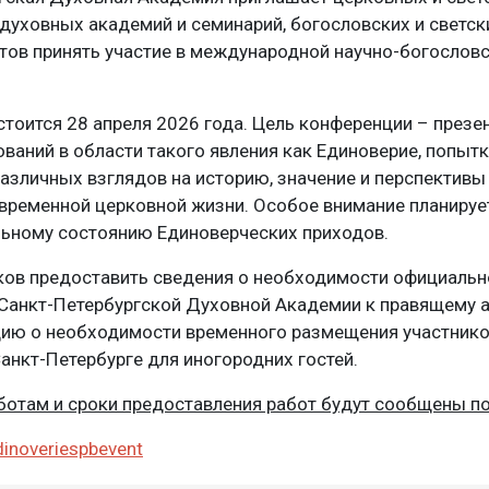
духовных академий и семинарий, богословских и светск
тов принять участие в международной научно-богослов
тоится 28 апреля 2026 года. Цель конференции – презе
ваний в области такого явления как Единоверие, попыт
азличных взглядов на историю, значение и перспективы
временной церковной жизни. Особое внимание планируе
альному состоянию Единоверческих приходов.
ков предоставить сведения о необходимости официальн
 Санкт-Петербургской Духовной Академии к правящему а
ию о необходимости временного размещения участник
анкт-Петербурге для иногородних гостей.
ботам и сроки предоставления работ будут сообщены п
dinoveriespbevent