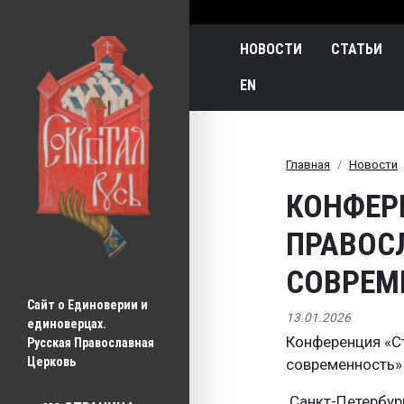
Main navigatio
НОВОСТИ
СТАТЬИ
EN
Главная
Новости
КОНФЕР
ПРАВОС
СОВРЕМ
Сайт о Единоверии и 
13.01.2026
единоверцах.
Конференция «Ст
Русская Православная 
Церковь
современность»
Санкт-Петербур