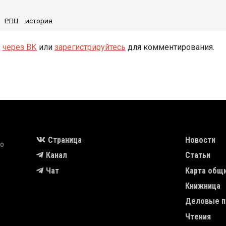
РПЦ
история
,
через ВК
или
зарегистрируйтесь
для комментирования.
MAIN NAVIGA
Страница
Новости
во
Канал
Статьи
Чат
Карта общ
Книжница
Деловые п
Чтения