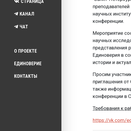
СТРАНИЦА
преподавателей 
научных институ
КАНАЛ
конференции.
ЧАТ
Мероприятие сос
научных исследо
Top menu
представления р
О ПРОЕКТЕ
Единоверия в со
истории и акту
ЕДИНОВЕРИЕ
Просим участни
КОНТАКТЫ
приглашения от
также информац
конференции в С
Требования к ра
https://vk.com/e