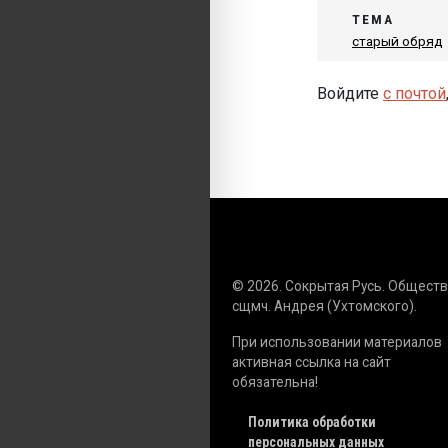
ТЕМА
старый обряд
Войдите
с почтой
© 2026. Сокрытая Русь. Общест
сщмч. Андрея (Ухтомского).
При использовании материалов
активная ссылка на сайт
обязательна!
Политика обработки
персональных данных