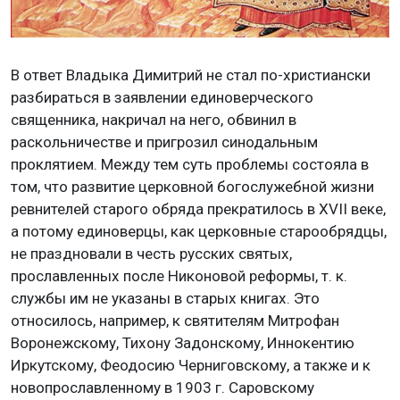
В ответ Владыка Димитрий не стал по-христиански
разбираться в заявлении единоверческого
священника, накричал на него, обвинил в
раскольничестве и пригрозил синодальным
проклятием. Между тем суть проблемы состояла в
том, что развитие церковной богослужебной жизни
ревнителей старого обряда прекратилось в XVII веке,
а потому единоверцы, как церковные старообрядцы,
не праздновали в честь русских святых,
прославленных после Никоновой реформы, т. к.
службы им не указаны в старых книгах. Это
относилось, например, к святителям Митрофан
Воронежскому, Тихону Задонскому, Иннокентию
Иркутскому, Феодосию Черниговскому, а также и к
новопрославленному в 1903 г. Саровскому