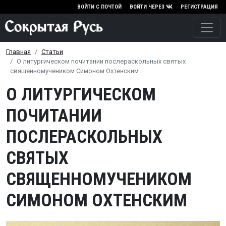
Перейти к основному содержа
ВОЙТИ С ПОЧТОЙ
ВОЙТИ ЧЕРЕЗ
РЕГИСТРАЦИЯ
Главная
Статьи
О литургическом почитании послераскольных святых
священномучеником Симоном Охтенским
О ЛИТУРГИЧЕСКОМ
ПОЧИТАНИИ
ПОСЛЕРАСКОЛЬНЫХ
СВЯТЫХ
СВЯЩЕННОМУЧЕНИКОМ
СИМОНОМ ОХТЕНСКИМ