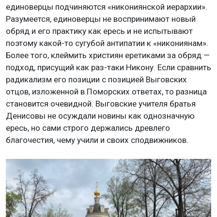
единоверцы подчиняются «никониянской иерархии».
Разумеется, единоверцы не воспринимают новый
обряд и его практику как ересь и не испытывают
поэтому какой-то сугубой антипатии к «никониянам».
Более того, клеймить християн еретиками за обряд —
подход, присущий как раз-таки Никону. Если сравнить
радикализм его позиции с позицией Выговских
отцов, изложенной в Поморских ответах, то разница
становится очевидной. Выговские учителя братья
Денисовы не осуждали новины как однозначную
ересь, но сами строго держались древлего
благочестия, чему учили и своих сподвижников.