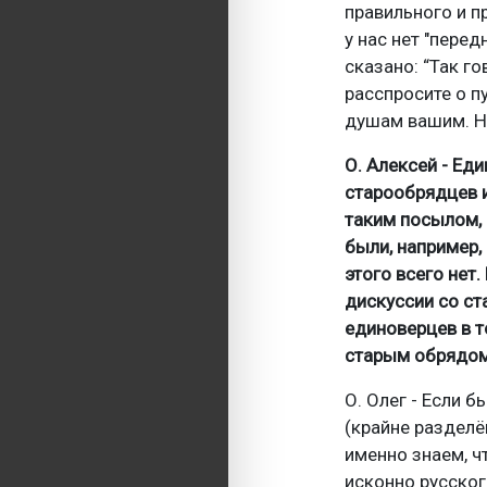
правильного и п
у нас нет "пере
сказано: “Так го
расспросите о пу
душам вашим. Но
О. Алексей - Ед
старообрядцев и
таким посылом,
были, например,
этого всего нет
дискуссии со ст
единоверцев в т
старым обрядом
О. Олег - Если 
(крайне разделё
именно знаем, ч
исконно русског