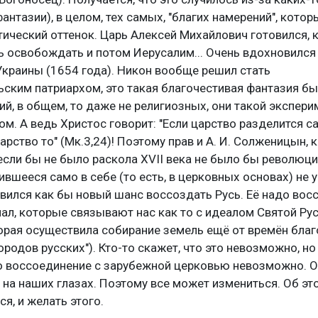
антазии), в целом, тех самых, "благих намерений", котор
ический оттенок. Царь Алексей Михайлович готовился, к
 освобождать и потом Иерусалим... Очень вдохновился
краины (1654 года). Никон вообще решил стать
ским патриархом, это такая благочестивая фантазия бы
ий, в общем, то даже не религиозных, они такой экспери
ом. А ведь Христос говорит: "Если царство разделится са
арство то" (Мк.3,24)! Поэтому прав и А. И. Солженицын, 
 если бы не было раскола XVII века не было бы революци
ившееся само в себе (то есть, в церковных основах) не 
явился как бы новый шанс воссоздать Русь. Её надо вос
чал, которые связывают нас как то с идеалом Святой Рус
орая осуществила собирание земель ещё от времён бла
ородов русских"). Кто-то скажет, что это невозможно, но
то воссоединение с зарубежной церковью невозможно. О
на наших глазах. Поэтому все может измениться. Об эт
я, и желать этого.