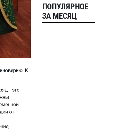
ПОПУЛЯРНОЕ
ЗА МЕСЯЦ
диноверию. К
ряд - это
лжны
ременной
дки от
ние,