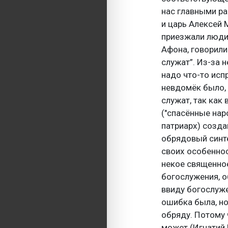
нас главными ра
и царь Алексей 
приезжали люди 
Афона, говорили:
служат”. Из-за 
надо что-то исп
невдомёк было, 
служат, так как
("спасённые наро
патриарх) созда
обрядовый синте
своих особенност
некое священное
богослужения, о
ввиду богослуже
ошибка была, но
обряду. Потому 
может (Игнатий 