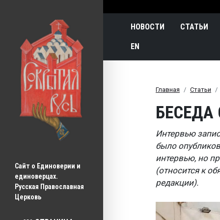
Main navigatio
НОВОСТИ
СТАТЬИ
EN
Главная
Статьи
БЕСЕДА
Интервью записа
было опубликов
интервью, но п
Сайт о Единоверии и 
(относится к о
единоверцах.
редакции).
Русская Православная 
Церковь