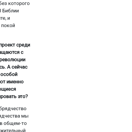
 без которого
В Библии
те, и
е покой
проект среди
ращаются с
 революции
ь. А сейчас
ь особой
яют именно
ующиеся
ровать это?
обрядчество
рядчества мы
 в общем-то
ложительный