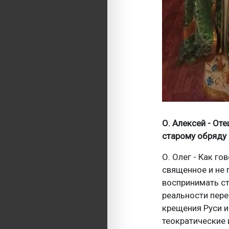
О. Алексей - От
старому обряду 
О. Олег - Как го
священное и не 
воспринимать с
реальности пере
крещения Руси и
теократические 