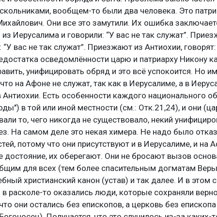
скольниками, вообщем-то были два человека. Это патр
Михайлович. Они все это замутили. Их ошибка заключаетс
из Иерусалима и говорили: “У вас не так служат”. Прие
 “У вас не так служат”. Приезжают из Антиохии, говорят: 
недостатка осведомлённости царю и патриарху Никону ка
равить, унифицировать обряд и это всё успокоится. Но и
что на Афоне не служат, так как в Иерусалиме, а в Иерус
 в Антиохии. Есть особенности каждого национального о
ды") в той или иной местности (см.: Отк.21,24), и они (ца
вали то, чего никогда не существовало, некий унифицир
з. На самом деле это некая химера. Не надо было отка
ей, потому что они присутствуют и в Иерусалиме, и на А
 достояние, их оберегают. Они не бросают вызов осно
бщим для всех (тем более спасительным догматам Веры
бный христианский канон (устав) и так далее. И в этом 
 в расколе-то оказались люди, которые сохраняли верн
что они остались без епископов, а церковь без епископа
Богоносец). Получается, что это случилось из-за каких-т