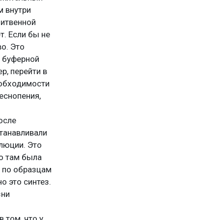
м внутри
литвенной
т. Если бы не
о. Это
й буферной
р, перейти в
еобходимости
еснопения,
осле
танавливали
олюции. Это
о там была
е по образцам
о это синтез.
зни
 том, что у