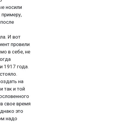
ые носили
 примеру,
 после
ла. И вот
мент провели
мо в себе, не
когда
и 1917 года.
устояло.
создать на
и так и той
гословенного
 в свое время
днако это
ом надо