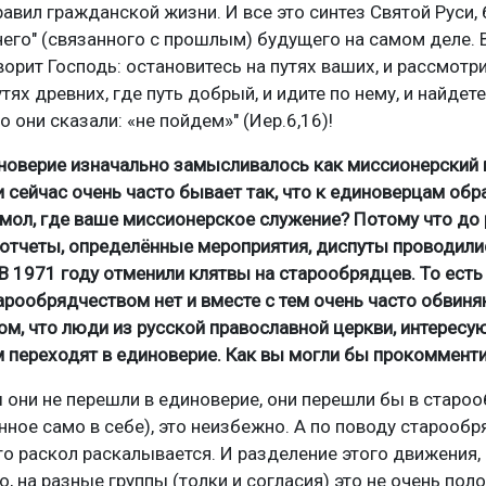
равил гражданской жизни. И все это синтез Святой Руси,
днего" (связанного с прошлым) будущего на самом деле. 
ворит Господь: остановитесь на путях ваших, и рассмотри
тях древних, где путь добрый, и идите по нему, и найдет
 они сказали: «не пойдем»" (Иер.6,16)!
иноверие изначально замысливалось как миссионерский 
 сейчас очень часто бывает так, что к единоверцам об
 мол, где ваше миссионерское служение? Потому что до
 отчеты, определённые мероприятия, диспуты проводилис
. В 1971 году отменили клятвы на старообрядцев. То ест
арообрядчеством нет и вместе с тем очень часто обвин
ом, что люди из русской православной церкви, интерес
 переходят в единоверие. Как вы могли бы прокомменти
бы они не перешли в единоверие, они перешли бы в старо
нное само в себе), это неизбежно. А по поводу старооб
то раскол раскалывается. И разделение этого движения,
о, на разные группы (толки и согласия) это не очень по