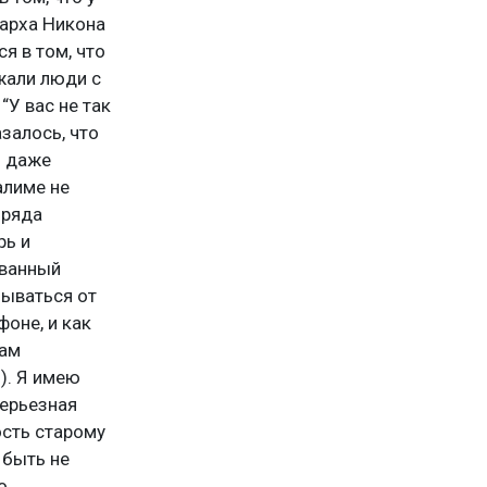
иарха Никона
я в том, что
зжали люди с
“У вас не так
залось, что
м даже
алиме не
бряда
рь и
ованный
зываться от
фоне, и как
вам
). Я имею
серьезная
ость старому
 быть не
о