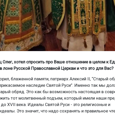
ец Олег, хотел спросить про Ваше отношение в целом к Е
в лоне Русской Православной Церкви и что это для Вас?
ворил, блаженной памяти, патриарх Алексий II, “Старый об
прикасаемое наследие Святой Руси”. Именно так мы до
тарый обряд. Это как бы возможность настоящая в сов
жить тот молитвенный подъем, который имели наши пре
 до XVII века. Идеалы Святой Руси - это религиозные и
идеалы. Это значит, что надо сохранять и правильное чте