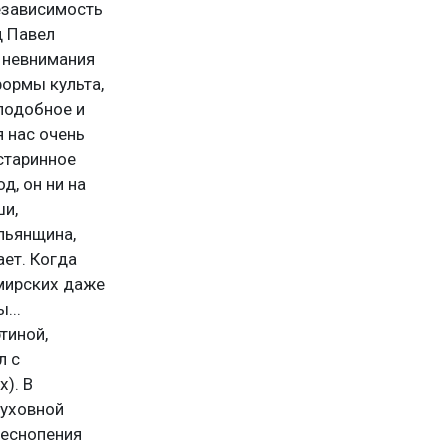
езависимость
ц Павел
т невнимания
формы культа,
 подобное и
 нас очень
старинное
д, он ни на
ши,
льянщина,
ает. Когда
 мирских даже
...
тиной,
л с
). В
духовной
песнопения