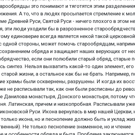
арообрядцы это понимают и тяготятся этим разделение
ижения. А то, что в людях просыпается стремление к мо
ме Древней Руси, Святой Руси - ничего плохого в этом не
, эти люди уходили бы в разрозненное старообрядчеств
ому единоверие всегда является некой такой церковно
 с одной стороны, может помочь старообрядцам, наприме
 сохранением обряда и защищает наших верующих от н
обрядчество, если они полюбили старый обряд, старые п
есь синтез. Нельзя выхватить какой-то один элемент, его
 старой жизни, а остальное как бы не брать. Например, п
ие храмы были осквернены, разрушены. И когда их восс
 уже не расписывали так, как они были расписаны до рев
ре Данилова монастыря, Донского монастыря, потому чт
ня. Латинская, причем и низкопробная. Расписывали уж
никоновской Руси. Икона вернулась в мир нашей Церкви, н
только икона, но и песнопение должно быть и уклад жи
венный). Не только песнопение знаменное, но и чтение
 и особенности обряда и быта. Проблема заключается в