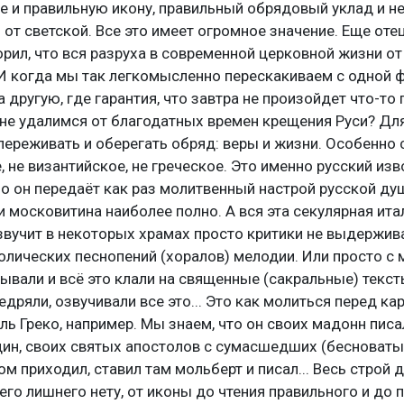
е и правильную икону, правильный обрядовый уклад и н
 от светской. Все это имеет огромное значение. Еще оте
рил, что вся разруха в современной церковной жизни о
. И когда мы так легкомысленно перескакиваем с одной 
а другую, где гарантия, что завтра не произойдет что-то
не удалимся от благодатных времен крещения Руси? Для
ереживать и оберегать обряд: веры и жизни. Особенно 
 не византийское, не греческое. Это именно русский изво
 Но он передаёт как раз молитвенный настрой русской ду
 московитина наиболее полно. А вся эта секулярная ита
звучит в некоторых храмах просто критики не выдержив
олических песнопений (хоралов) мелодии. Или просто с
ывали и всё это клали на священные (сакральные) тексты
дряли, озвучивали все это... Это как молиться перед кар
ль Греко, например. Мы знаем, что он своих мадонн писа
ин, своих святых апостолов с сумасшедших (бесноватых
 приходил, ставил там мольберт и писал... Весь строй 
чего лишнего нету, от иконы до чтения правильного и до 