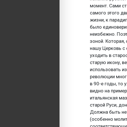
момент. Сами ст
самого этого дв
жизни, к парадиг
было единоверия
неизбежно. Поэт
зоной. Которая,
нашу Церковь с
уходить в старо
старую икону, в
использовать из
революции мног
в 90-е годы, то
видно на приме
итальянская маз
старой Руси, до
Должна быть не 
(особенно молит
соответствующее