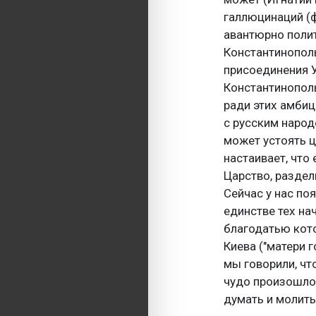
галлюцинаций (ф
авантюрно полит
Константинополь
присоединения У
Константинополь
ради этих амбиц
с русским народ
может устоять ц
настаивает, что
Царство, раздел
Сейчас у нас по
единстве тех на
благодатью кот
Киева ("матери г
мы говорили, ч
чудо произошло 
думать и молитьс