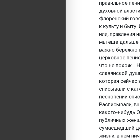
правильное пени
духовной власти
Флоренский гово
к культу и быту
или, правления н
мы еще дальше 
важно бережно п
церковное пение,
что не похож...
славянской души
которая сейчас 
списывали с кат
песнопении спис
Расписывали, вне
какого-нибудь Э
публичных женщ
сумасшедший дом
жизни, в нем ни