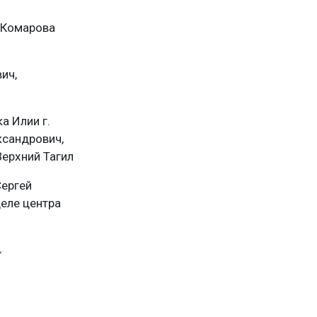
 Комарова
ич,
а Илии г.
ксандрович,
Верхний Тагил
Сергей
еле центра