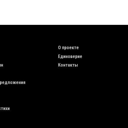
TION
TOP MENU
О проекте
Единоверие
ин
Контакты
редложения
стихи