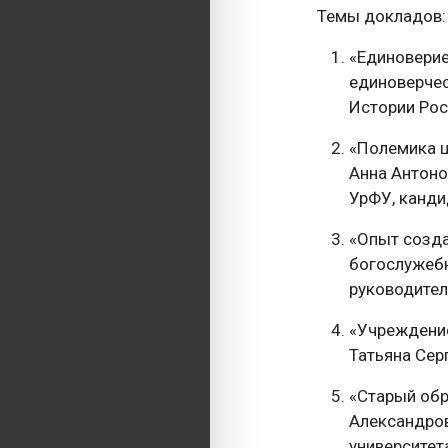
Темы докладов:
«Единоверие 
единоверчес
Истории Рос
«Полемика ц
Анна Антоно
УрФУ, кандид
«Опыт созда
богослужебн
руководител
«Учреждение
Татьяна Сер
«Старый об
Александров
университет