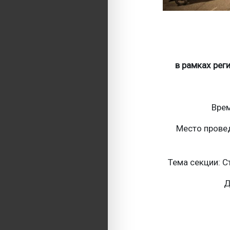
в рамках рег
Врем
Место провед
Тема секции: С
Д