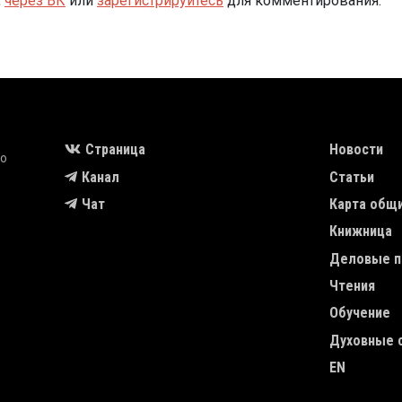
,
через ВК
или
зарегистрируйтесь
для комментирования.
MAIN NAVIGA
Страница
Новости
во
Канал
Статьи
Чат
Карта общ
Книжница
Деловые п
Чтения
Обучение
Духовные 
EN