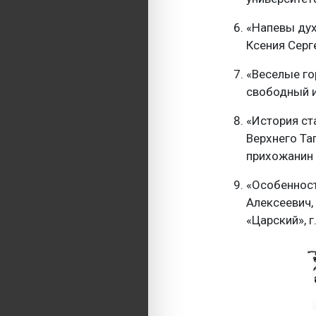
«Напевы дух
Ксения Серге
«Веселые го
свободный и
«История ст
Верхнего Та
прихожанин 
«Особенност
Алексеевич,
«Царский», г