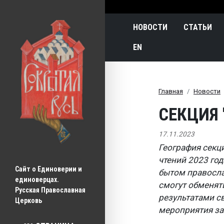
Main navigatio
НОВОСТИ
СТАТЬИ
EN
Главная
Новости
СЕКЦИЯ 
17.11.2023
География секц
чтений 2023 год
Сайт о Единоверии и 
бытом правосла
единоверцах.
смогут обменят
Русская Православная 
результатами с
Церковь
мероприятия за