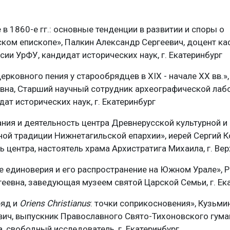
в 1860-е гг.: основные тенденции в развитии и споры о
ком епископе», Палкин Александр Сергеевич, доцент к
сии УрФУ, кандидат исторических наук, г. Екатеринбург
ерковного пения у старообрядцев в XIX - начале XX вв.»
вна, Старший научный сотрудник археографической лаб
ат исторических наук, г. Екатеринбург
ния и деятельность центра Древнерусской культурной и
ой традиции Нижнетагильской епархии», иерей Сергий К
ь центра, настоятель храма Архистратига Михаила, г. Вер
 единоверия и его распространение на Южном Урале»,
геевна, заведующая музеем святой Царской Семьи, г. Ек
ряд и
Oriens
Christianus
: точки соприкосновения», Кузьм
ич, выпускник Православного Свято-Тихоновского гума
а, свободный исследователь, г. Екатеринбург