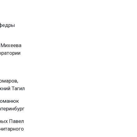
афедры
, Михеева
оратории
омаров,
хний Тагил
 Романюк
атеринбург
иных Павел
нитарного