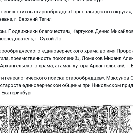
овных стихов старообрядцев Горнозаводского округа»,
евна, г. Верхний Тагил
ры. Подвижники благочестия», Картуков Денис Михайлов
сследователь, г. Сухой Лог
арообрядческого-единоверческого храма во имя Пророк
гила, преемственность поколений», Ломаков Михаил Але
Архангельского храма, атаман хутора Архангельский, г. 
и генеалогического поиска старообрядцев», Максунов 
 староста единоверческой общины при Никольском прид
. Екатеринбург