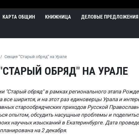
Перейти к основному содержа
n
КАРТА ОБЩИН
КНИЖНИЦА
ДЕЛОВЫЕ ПРЕДЛОЖЕНИЯ
Секция "Старый обряд" на Урале
"СТАРЫЙ ОБРЯД" НА УРАЛЕ
ии "Старый обряд" в рамках регионального этапа Рожд
а все ширится, и на этот раз единоверцы Урала и инте
вных старообрядческих приходов Русской Православ
ься опытом, обсудить насущные проблемы и поделитьс
воих научных изысканий в Екатеринбурге. Дата провед
планирована на 2 декабря.