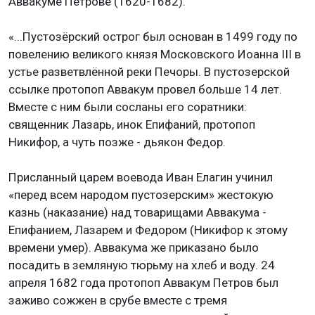
Аввакуме Петрове (1620-1682).
«...Пустозёрский острог был основан в 1499 году по
повелению великого князя Московского Иоанна III в
устье разветвлённой реки Печоры. В пустозерской
ссылке протопоп Аввакум провел больше 14 лет.
Вместе с ним были сосланы его соратники:
священник Лазарь, инок Епифаний, протопоп
Никифор, а чуть позже - дьякон Федор.
Присланный царем воевода Иван Елагин учинил
«перед всем народом пустозерским» жестокую
казнь (наказание) над товарищами Аввакума -
Епифанием, Лазарем и Федором (Никифор к этому
времени умер). Аввакума же приказано было
посадить в земляную тюрьму на хлеб и воду. 24
апреля 1682 года протопоп Аввакум Петров был
заживо сожжен в срубе вместе с тремя