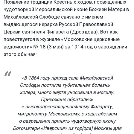
Появление традиции Крестных ходов, посвященных
чудотворной Иеросалимской иконе Божией Матери в
Михайловской Слободе связано с именем
выдающегося иерарха Русской Православной
Церкви святителя Филарета (Дроздова). Вот как
повествуется в журнале «Московские церковные
ведомости» № 18 (3 мая) за 1914 год о зарождении
этого обычая:
«В 1864 году приход села Михайловской
Слободы постигла губительная болезнь —
холера, много жертв уносившая в могилу.
Прихожане обратились
к высокопреосвященнейшему Филарету,
митрополиту Московскому, с ходатайством
о разрешении принять чудотворную икону
Богоматери «Иверския» из гор[ода] Москвы для