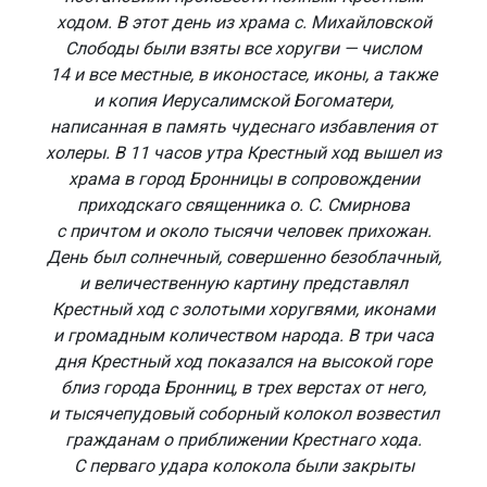
ходом. В этот день из храма с. Михайловской
Слободы были взяты все хоругви — числом
14 и все местные, в иконостасе, иконы, а также
и копия Иерусалимской Богоматери,
написанная в память чудеснаго избавления от
холеры. В 11 часов утра Крестный ход вышел из
храма в город Бронницы в сопровождении
приходскаго священника о. С. Смирнова
с причтом и около тысячи человек прихожан.
День был солнечный, совершенно безоблачный,
и величественную картину представлял
Крестный ход с золотыми хоругвями, иконами
и громадным количеством народа. В три часа
дня Крестный ход показался на высокой горе
близ города Бронниц, в трех верстах от него,
и тысячепудовый соборный колокол возвестил
гражданам о приближении Крестнаго хода.
С перваго удара колокола были закрыты