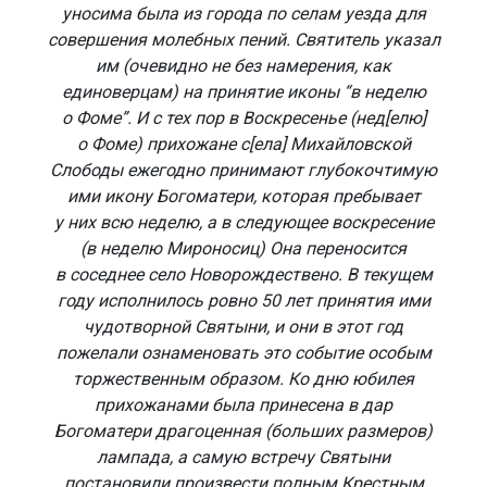
уносима была из города по селам уезда для
совершения молебных пений. Святитель указал
им (очевидно не без намерения, как
единоверцам) на принятие иконы “в неделю
о Фоме”. И с тех пор в Воскресенье (нед[елю]
о Фоме) прихожане с[ела] Михайловской
Слободы ежегодно принимают глубокочтимую
ими икону Богоматери, которая пребывает
у них всю неделю, а в следующее воскресение
(в неделю Мироносиц) Она переносится
в соседнее село Новорождествено. В текущем
году исполнилось ровно 50 лет принятия ими
чудотворной Святыни, и они в этот год
пожелали ознаменовать это событие особым
торжественным образом. Ко дню юбилея
прихожанами была принесена в дар
Богоматери драгоценная (больших размеров)
лампада, а самую встречу Святыни
постановили произвести полным Крестным