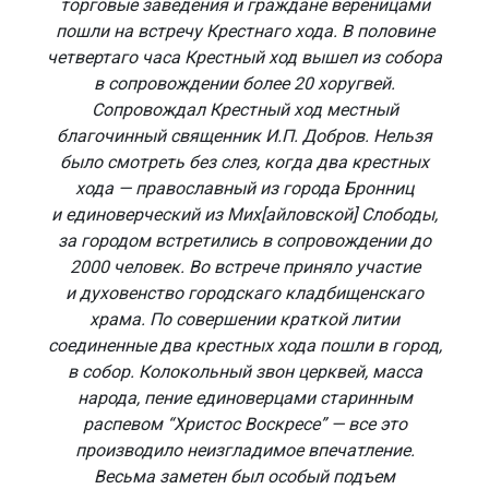
торговые заведения и граждане вереницами
пошли на встречу Крестнаго хода. В половине
четвертаго часа Крестный ход вышел из собора
в сопровождении более 20 хоругвей.
Сопровождал Крестный ход местный
благочинный священник И.П. Добров. Нельзя
было смотреть без слез, когда два крестных
хода — православный из города Бронниц
и единоверческий из Мих[айловской] Слободы,
за городом встретились в сопровождении до
2000 человек. Во встрече приняло участие
и духовенство городскаго кладбищенскаго
храма. По совершении краткой литии
соединенные два крестных хода пошли в город,
в собор. Колокольный звон церквей, масса
народа, пение единоверцами старинным
распевом “Христос Воскресе” — все это
производило неизгладимое впечатление.
Весьма заметен был особый подъем