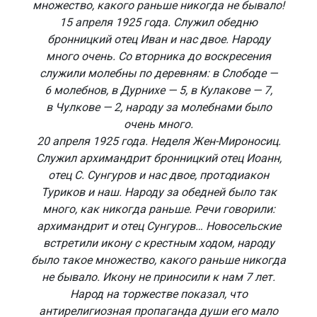
множество, какого раньше никогда не бывало!
15 апреля 1925 года.
Служил обедню
бронницкий отец Иван и нас двое. Народу
много очень. Со вторника до воскресения
служили молебны по деревням: в Слободе —
6 молебнов, в Дурнихе — 5, в Кулакове — 7,
в Чулкове — 2, народу за молебнами было
очень много.
20 апреля 1925 года.
Неделя Жен-Мироносиц.
Служил архимандрит бронницкий отец Иоанн,
отец С. Сунгуров и нас двое, протодиакон
Туриков и наш. Народу за обедней было так
много, как никогда раньше. Речи говорили:
архимандрит и отец Сунгуров… Новосельские
встретили икону с крестным ходом, народу
было такое множество, какого раньше никогда
не бывало. Икону не приносили к нам 7 лет.
Народ на торжестве показал, что
антирелигиозная пропаганда души его мало