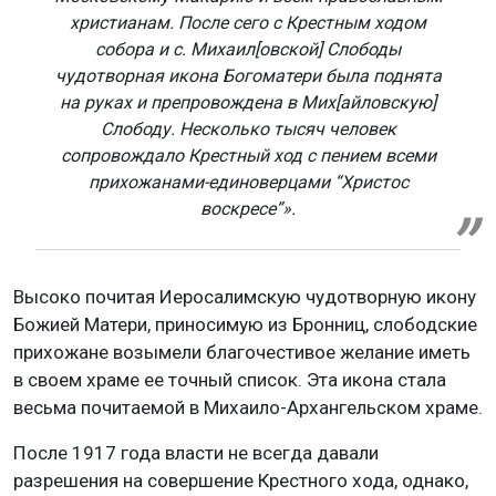
христианам. После сего с Крестным ходом
собора и с. Михаил[овской] Слободы
чудотворная икона Богоматери была поднята
на руках и препровождена в Мих[айловскую]
Слободу. Несколько тысяч человек
сопровождало Крестный ход с пением всеми
прихожанами-единоверцами “Христос
воскресе”».
Высоко почитая Иеросалимскую чудотворную икону
Божией Матери, приносимую из Бронниц, слободские
прихожане возымели благочестивое желание иметь
в своем храме ее точный список. Эта икона стала
весьма почитаемой в Михаило-Архангельском храме.
После 1917 года власти не всегда давали
разрешения на совершение Крестного хода, однако,