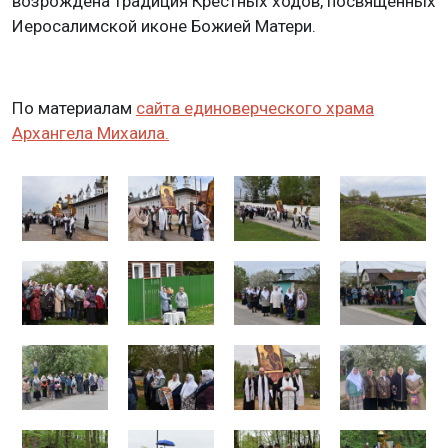
возрождена традиция Крестных ходов, посвященных
Иеросалимской иконе Божией Матери.
По материалам
сайта единоверческого храма
Архангела Михаила.