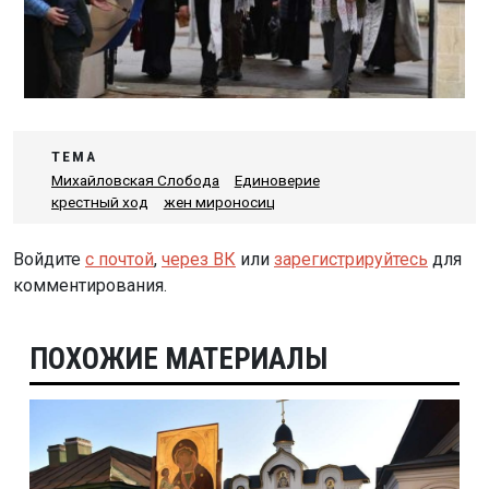
ТЕМА
Михайловская Слобода
Единоверие
крестный ход
жен мироносиц
Войдите
с почтой
,
через ВК
или
зарегистрируйтесь
для
комментирования.
ПОХОЖИЕ МАТЕРИАЛЫ