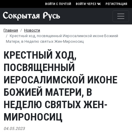
Перейти к основному содержа
ВОЙТИ С ПОЧТОЙ
ВОЙТИ ЧЕРЕЗ
РЕГИСТРАЦИЯ
Главная
Новости
Крестный ход, посвященный Иеросалимской иконе Божией
Матери, в Неделю святых Жен-Мироносиц
КРЕСТНЫЙ ХОД,
ПОСВЯЩЕННЫЙ
ИЕРОСАЛИМСКОЙ ИКОНЕ
БОЖИЕЙ МАТЕРИ, В
НЕДЕЛЮ СВЯТЫХ ЖЕН-
МИРОНОСИЦ
04.05.2023