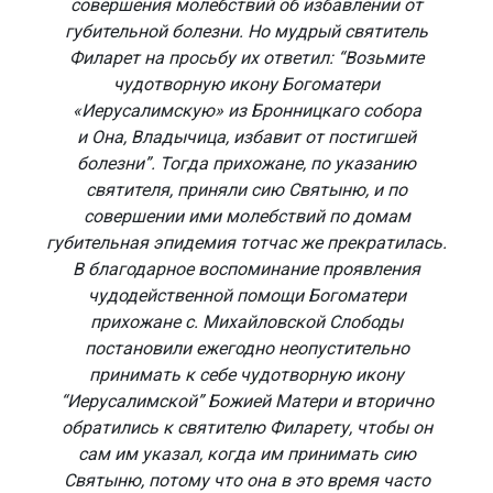
совершения молебствий об избавлении от
губительной болезни. Но мудрый святитель
Филарет на просьбу их ответил: “Возьмите
чудотворную икону Богоматери
«Иерусалимскую» из Бронницкаго собора
и Она, Владычица, избавит от постигшей
болезни”. Тогда прихожане, по указанию
святителя, приняли сию Святыню, и по
совершении ими молебствий по домам
губительная эпидемия тотчас же прекратилась.
В благодарное воспоминание проявления
чудодейственной помощи Богоматери
прихожане с. Михайловской Слободы
постановили ежегодно неопустительно
принимать к себе чудотворную икону
“Иерусалимской” Божией Матери и вторично
обратились к святителю Филарету, чтобы он
сам им указал, когда им принимать сию
Святыню, потому что она в это время часто