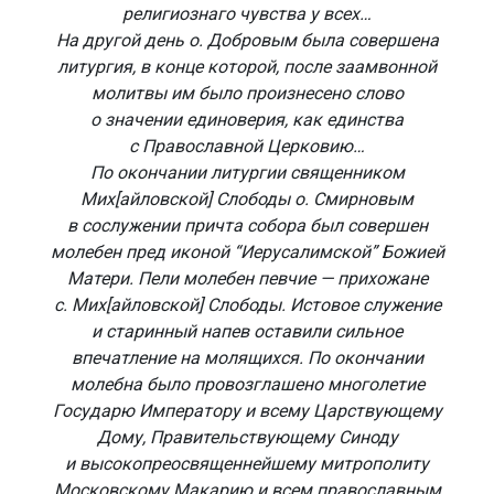
религиознаго чувства у всех…
На другой день о. Добровым была совершена
литургия, в конце которой, после заамвонной
молитвы им было произнесено слово
о значении единоверия, как единства
с Православной Церковию…
По окончании литургии священником
Мих[айловской] Слободы о. Смирновым
в сослужении причта собора был совершен
молебен пред иконой “Иерусалимской” Божией
Матери. Пели молебен певчие — прихожане
с. Мих[айловской] Слободы. Истовое служение
и старинный напев оставили сильное
впечатление на молящихся. По окончании
молебна было провозглашено многолетие
Государю Императору и всему Царствующему
Дому, Правительствующему Синоду
и высокопреосвященнейшему митрополиту
Московскому Макарию и всем православным