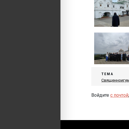
ТЕМА
Священноигум
Войдите
с почтой