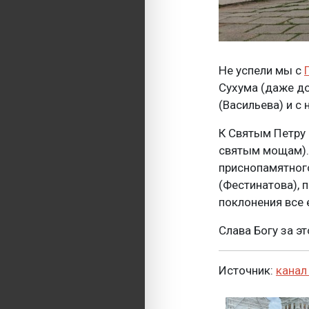
Не успели мы с
Сухума (даже до
(Васильева) и с
К Святым Петру 
святым мощам). 
приснопамятног
(Фестинатова), 
поклонения все 
Слава Богу за это
Источник:
канал