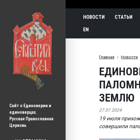
Main navigatio
НОВОСТИ
СТАТЬИ
EN
Главная
Новости
ЕДИНОВ
ПАЛОМН
ЗЕМЛЮ
Сайт о Единоверии и 
27.07.2024
единоверцах.
19 июля прихож
Русская Православная 
Церковь
совершили пало