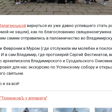
Пелагеюшкой
вернуться из уже давно успевшего стать 
мой не зашли), как по благословению священноигумена
 ним самим отправились в паломничество во Владимирск
и Февронии в Муром (где отслужили им молебен и покло
И в сам Владимир, где протоиерей Сергий Фестинатов, в
о архиепископа Владимирского и Суздальского Онисима
провёл для нас экскурсию по Успенскому собору и откры
его святыни.
 и за всё!
 "ТюренковЪ у аппарата"