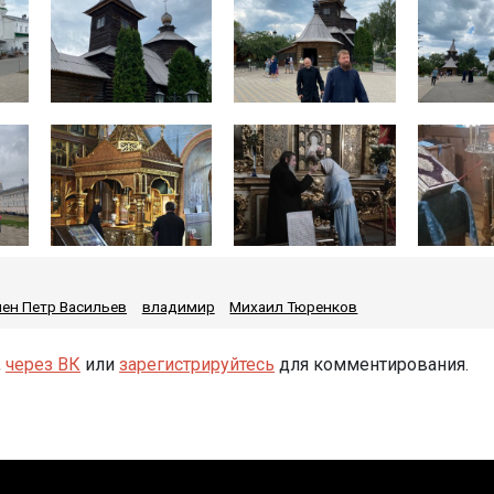
ен Петр Васильев
владимир
Михаил Тюренков
,
через ВК
или
зарегистрируйтесь
для комментирования.