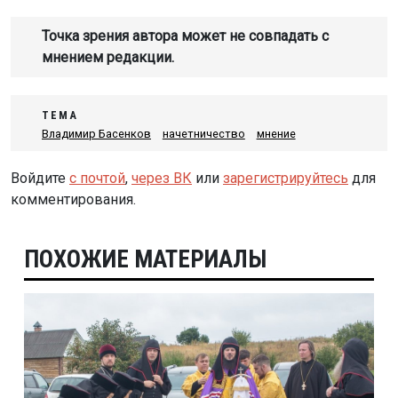
Точка зрения автора может не совпадать с
мнением редакции.
ТЕМА
Владимир Басенков
начетничество
мнение
Войдите
с почтой
,
через ВК
или
зарегистрируйтесь
для
комментирования.
ПОХОЖИЕ МАТЕРИАЛЫ