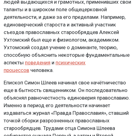
людей выдающихся и грамотных, применивших свои
таланты и в широком поле общецерковной
деятельности, и даже за его пределами. Например,
единоверческий староста и активный участник
съездов православных старообрядцев Алексей
Ухтомский был еще и физиологом, академиком.
Ухтомский создал учение о доминанте, теорию,
способную объяснить некоторые фундаментальные
аспекты
поведения
и
психических
процессов
человека.
Епископ Симон Шлеев начинал свое начётничество
еще в бытность священником. Он последовательно
объяснял равночестность единоверия православию.
Именно в период его деятельности начинает
издаваться журнал «Правда Православия», ставший
точкой сборки разрозненных православных
старообрядцев. Трудами отца Симона Шлеева
собирается сначала Первый, а затем и Второй