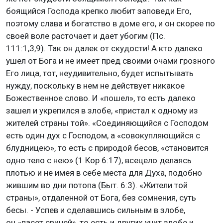
боящийся Господа крепко любит заповеди Его,
поэтому слава и богатство в доме его, и он скорее по
своей воле расточает и дает убогим (Пс.
111:1,3,9). Так он далек от скудости! А кто далеко
ушел от Бога и не имеет пред своими очами грозного
Его лица, тот, неудивительно, будет испытывать
нужду, поскольку в нем не действует никакое
Божественное слово. И «пошел», то есть далеко
зашел и укрепился в злобе, «пристал к одному из
жителей страны той». «Соединяющийся с Господом
есть один дух с Господом, а «совокупляющийся с
блудницею», то есть с природой бесов, «становится
одно тело с нею» (1 Кор 6:17), всецело делаясь
плотью и не имея в себе места для Духа, подобно
жившим во дни потопа (Быт. 6:3). «Жители той
страны», отдаленной от Бога, без сомнения, суть
бесы. - Успев и сделавшись сильным в злобе,
он «пасет свиней», то есть и других учит злобе и