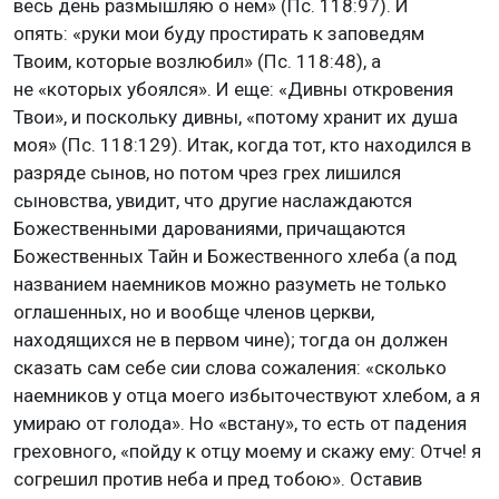
весь день размышляю о нем» (Пс. 118:97). И
опять: «руки мои буду простирать к заповедям
Твоим, которые возлюбил» (Пс. 118:48), а
не «которых убоялся». И еще: «Дивны откровения
Твои», и поскольку дивны, «потому хранит их душа
моя» (Пс. 118:129). Итак, когда тот, кто находился в
разряде сынов, но потом чрез грех лишился
сыновства, увидит, что другие наслаждаются
Божественными дарованиями, причащаются
Божественных Тайн и Божественного хлеба (а под
названием наемников можно разуметь не только
оглашенных, но и вообще членов церкви,
находящихся не в первом чине); тогда он должен
сказать сам себе сии слова сожаления: «сколько
наемников у отца моего избыточествуют хлебом, а я
умираю от голода». Но «встану», то есть от падения
греховного, «пойду к отцу моему и скажу ему: Отче! я
согрешил против неба и пред тобою». Оставив