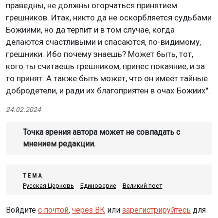
праведны, не должны огорчаться принятием
грешников. Итак, никто да не оскорбляется судьбами
Божиими, но да терпит и в том случае, когда
делаются счастливыми и спасаются, по-видимому,
грешники. Ибо почему знаешь? Может быть, тот,
кого ты считаешь грешником, принес покаяние, и за
то принят. А также быть может, что он имеет тайные
добродетели, и ради их благоприятен в очах Божиих".
24.02.2024
Точка зрения автора может не совпадать с
мнением редакции.
ТЕМА
Русская Церковь
Единоверие
Великий пост
Войдите
с почтой
,
через ВК
или
зарегистрируйтесь
для