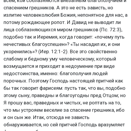
всем, кои соблазняются внезапным благополучием и
спасением грешников. А это не есть зависть, но
излитие человеколюбия Божия, непонятное для нас, а
потому рождающее ропот. И Давид не выводит ли
лица соблазняющихся миром грешников (Пс. 72:3),
подобно так и Иеремия, когда говорит: «почему путь
нечестивых благоуспешен»? «Ты насадил их, и они
укоренились»? (Иер. 12:1-2). Все это свойственно
слабому и бедному уму человеческому, который
возмущается и приходит в недоумение при виде
недостоинства, именно: благополучия людей
порочных. Поэтому Господь настоящей притчей как
бы так говорит фарисеям: пусть так, что вы, подобно
этому сыну, праведны и благоугодны пред Отцом; но
Я прошу вас, праведных и чистых, не роптать на то,
что мы устрояем веселие за спасение грешника, ибо
и он сын же. Итак, отсюда не зависть
обнаруживается, но сей притчей Господь вразумляет