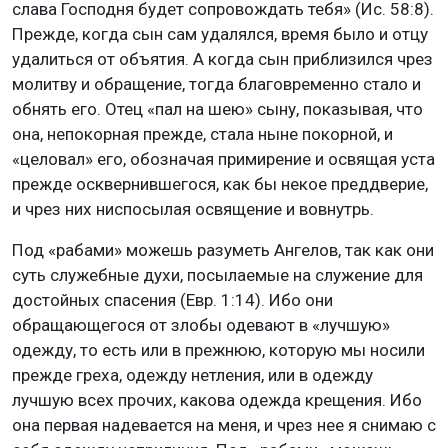
слава Господня будет сопровождать тебя» (Ис. 58:8).
Прежде, когда сын сам удалялся, время было и отцу
удалиться от объятия. А когда сын приблизился чрез
молитву и обращение, тогда благовременно стало и
обнять его. Отец «пал на шею» сыну, показывая, что
она, непокорная прежде, стала ныне покорной, и
«целовал» его, обозначая примирение и освящая уста
прежде осквернившегося, как бы некое преддверие,
и чрез них ниспосылая освящение и вовнутрь.
Под «рабами» можешь разуметь Ангелов, так как они
суть служебные духи, посылаемые на служение для
достойных спасения (Евр. 1:14). Ибо они
обращающегося от злобы одевают в «лучшую»
одежду, то есть или в прежнюю, которую мы носили
прежде греха, одежду нетления, или в одежду
лучшую всех прочих, какова одежда крещения. Ибо
она первая надевается на меня, и чрез нее я снимаю с