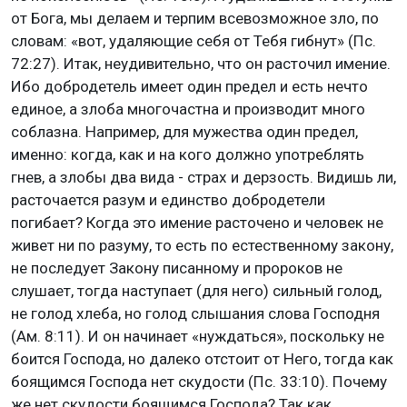
от Бога, мы делаем и терпим всевозможное зло, по
словам: «вот, удаляющие себя от Тебя гибнут» (Пс.
72:27). Итак, неудивительно, что он расточил имение.
Ибо добродетель имеет один предел и есть нечто
единое, а злоба многочастна и производит много
соблазна. Например, для мужества один предел,
именно: когда, как и на кого должно употреблять
гнев, а злобы два вида - страх и дерзость. Видишь ли,
расточается разум и единство добродетели
погибает? Когда это имение расточено и человек не
живет ни по разуму, то есть по естественному закону,
не последует Закону писанному и пророков не
слушает, тогда наступает (для него) сильный голод,
не голод хлеба, но голод слышания слова Господня
(Ам. 8:11). И он начинает «нуждаться», поскольку не
боится Господа, но далеко отстоит от Него, тогда как
боящимся Господа нет скудости (Пс. 33:10). Почему
же нет скудости боящимся Господа? Так как