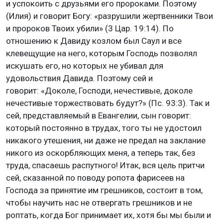
и успокоить с друзьями его пророками. Поэтому
(Илия) и говорит Богу: «разрушили жертвенники Твои
и пророков Твоих убили» (3 Цар. 19:14). По
отношению к Давиду козлом был Саул и все
клевещущие на него, которым Господь позволял
искушать его, но которых не убивал для
удовольствия Давида. Поэтому сей и
говорит: «Доколе, Господи, нечестивые, доколе
нечестивые торжествовать будут?» (Пс. 93:3). Так и
сей, представляемый в Евангелии, сын говорит:
который постоянно в трудах, того ты не удостоил
никакого утешения, ни даже не предал на заклание
никого из оскорбляющих меня, а теперь так, без
труда, спасаешь распутного! Итак, вся цель притчи
сей, сказанной по поводу ропота фарисеев на
Господа за принятие им грешников, состоит в том,
чтобы научить нас не отвергать грешников и не
роптать, когда Бог принимает их, хотя бы мы были и