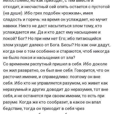
непостоянно, но как приходит, с тем вместе и
отходит, и несчастный сей опять остается с пустотой
(на душе). Ибо грех подобен »рожкам«, имея
сладость и горечь: на время он услаждает, но мучит
навеки. Никто не даст насытиться злом тому, кто
услаждается им. Да и кто даст ему насыщение и
покой? Бог? Но при нем нет Его; ибо питающийся
злом уходит далеко от Бога. Бесы? Но как они дадут,
когда они о том особенно и стараются, чтоб никогда
не было покоя и насыщения от зла?
Со временем распутный пришел в себя. Ибо доколе
он жил развратно, он был вне себя. Говорится, что он
расточил имение, и справедливо: поэтому он вне
себя. Ибо кто не управляется разумом, но живет как
неразумный и других доводит до неразумия, тот вне
себя, и не останется при своем имении, то есть при
разуме. Когда же кто сообразит, в какое он впал
бедствие, тогда он приходит в себя чрез