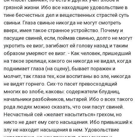
грязной жизни. Ибо все находящие удовольствие в
тине бесчестных дел и вещественных страстей суть
свиньи. Глаза свиные никогда не могут смотреть
вверх, имея такое странное устройство. Почему и
пасущие свиней, если, поймав свинью, долго не могут
укротить ее визг, загибают ей голову назад и таким
образом умеряют ее визг. - Как человек, пришедший
на такое зрелище, какого он никогда не видал, когда
поднимает глаза (на сцену), бывает поражен и
молчит, так глаза тех, кои воспитаны во зле, никогда
не видят горнего. Сих-то пасет превосходящий
многих во злобе, каковы: содержатели блудниц,
начальники разбойников, мытарей. Ибо о всех такого
рода людях можно сказать, что они пасут свиней.
Несчастный сей «желает насытиться» грехом, но
никто не дает ему сего насыщения. Ибо привыкший к
злу не находит насыщения в нем. Удовольствие