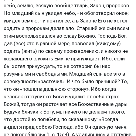
небо, землю, всякую вообще тварь, Закон, пророков.
Но младший сын увидел небо, - и обоготворил оное;
увидел землю, - и почтил ее, а в Законе Его не хотел
ходить и пророкам делал зло. Старший же сын всем
этим воспользовался во славу Божию. Господь Бог,
дав (все) это в равной мере, позволил (каждому)
ходить (жить) по своему произволению, и никого не
желающего служить Ему не принуждает. Ибо, если
бы хотел принуждать, то не сотворил бы нас
разумными и свободными. Младший сын все это в
совокупности «расточил». И что было причиной? То,
что он «пошел в дальнюю сторону». Ибо когда
человек отступит от Бога и удалит от себя страх
Божий, тогда он расточает все Божественные дары.
Будучи близки к Богу, мы ничего не делаем такого,
что достойно погибели, по сказанному: «Всегда
видел я пред собою Господа, ибо Он одесную меня;
не поколеблюсь» (Пс. 15:8). А удалившись и отступив