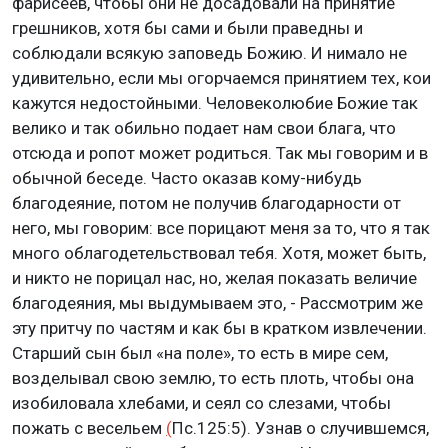
фарисеев, чтобы они не досадовали на принятие
грешников, хотя бы сами и были праведны и
соблюдали всякую заповедь Божию. И нимало не
удивительно, если мы огорчаемся принятием тех, кои
кажутся недостойными. Человеколюбие Божие так
велико и так обильно подает нам свои блага, что
отсюда и ропот может родиться. Так мы говорим и в
обычной беседе. Часто оказав кому-нибудь
благодеяние, потом не получив благодарности от
него, мы говорим: все порицают меня за то, что я так
много облагодетельствовал тебя. Хотя, может быть,
и никто не порицал нас, но, желая показать величие
благодеяния, мы выдумываем это, - Рассмотрим же
эту притчу по частям и как бы в кратком извлечении.
Старший сын был «на поле», то есть в мире сем,
возделывал свою землю, то есть плоть, чтобы она
изобиловала хлебами, и сеял со слезами, чтобы
пожать с весельем
(
Пс.125:5). Узнав о случившемся,