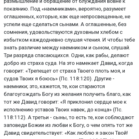
размышление и обращение от блуждания вовне к
покаянию. Под «наемниками», вероятно, разумеет
оглашенных, которые, как еще непросвещенные, не
успели еще сделаться сынами. А оглашенные, без
сомнения, удовольствуются духовным хлебом с
избытком каждодневно слушая чтения. И чтобы тебе
знать различие между наемником и сыном, слушай.
Три разряда спасающихся. Одни, как рабы, делают
добро из страха суда. На это намекает Давид, когда
говорит: «Трепещет от страха Твоего плоть моя, и
судов Твоих я боюсь» (Пс. 118:120). Другие -
наемники; это, кажется, те, кои стараются
благоугождать Богу из желания получить благо, как
тот же Давид говорит: «Я приклонил сердце мое к
исполнению уставов Твоих навек, до конца» (Пс.
118:112). А третьи - сыны, то есть те, кои соблюдают
заповеди Божии из любви к Богу, о чем опять тот же
Давид свидетельствует: «Как люблю я закон Твой!