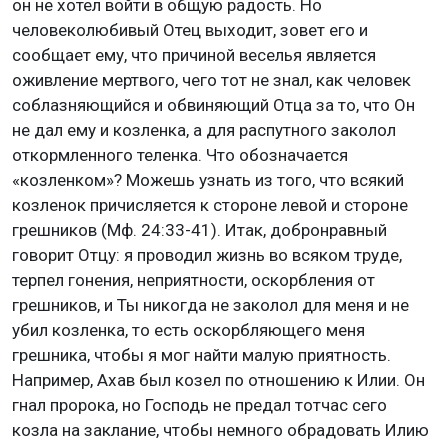
он не хотел войти в общую радость. Но
человеколюбивый Отец выходит, зовет его и
сообщает ему, что причиной веселья является
оживление мертвого, чего тот не знал, как человек
соблазняющийся и обвиняющий Отца за то, что Он
не дал ему и козленка, а для распутного заколол
откормленного теленка. Что обозначается
«козленком»? Можешь узнать из того, что всякий
козленок причисляется к стороне левой и стороне
грешников (Мф. 24:33-41). Итак, добронравный
говорит Отцу: я проводил жизнь во всяком труде,
терпел гонения, неприятности, оскорбления от
грешников, и Ты никогда не заколол для меня и не
убил козленка, то есть оскорбляющего меня
грешника, чтобы я мог найти малую приятность.
Например, Ахав был козел по отношению к Илии. Он
гнал пророка, но Господь не предал тотчас сего
козла на заклание, чтобы немного обрадовать Илию