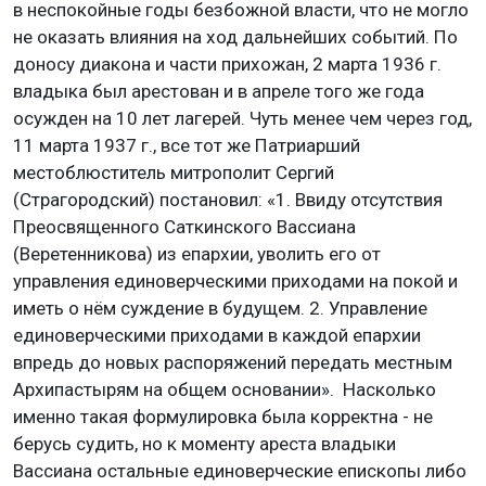
в неспокойные годы безбожной власти, что не могло
не оказать влияния на ход дальнейших событий. По
доносу диакона и части прихожан, 2 марта 1936 г.
владыка был арестован и в апреле того же года
осужден на 10 лет лагерей. Чуть менее чем через год,
11 марта 1937 г., все тот же Патриарший
местоблюститель митрополит Сергий
(Страгородский) постановил: «1. Ввиду отсутствия
Преосвященного Саткинского Вассиана
(Веретенникова) из епархии, уволить его от
управления единоверческими приходами на покой и
иметь о нём суждение в будущем. 2. Управление
единоверческими приходами в каждой епархии
впредь до новых распоряжений передать местным
Архипастырям на общем основании». Насколько
именно такая формулировка была корректна - не
берусь судить, но к моменту ареста владыки
Вассиана остальные единоверческие епископы либо