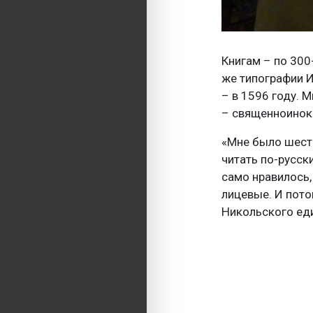
Книгам – по 300
же типографии И
– в 1596 году. М
– священноинок 
«Мне было шесть
читать по-русск
само нравилось,
лицевые. И пото
Никольского ед