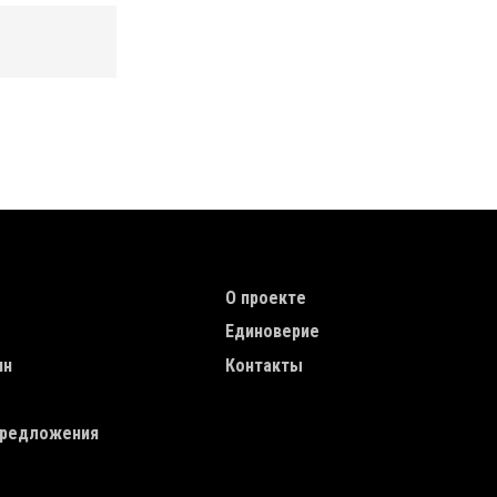
TION
TOP MENU
О проекте
Единоверие
ин
Контакты
редложения