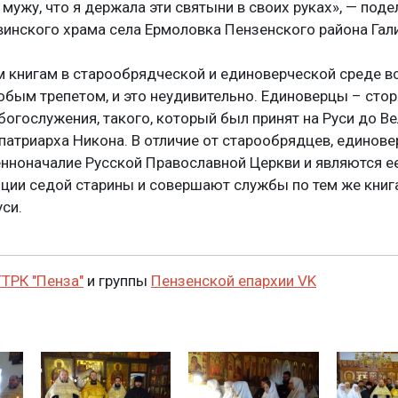
 мужу, что я держала эти святыни в своих руках», — под
инского храма села Ермоловка Пензенского района Гал
 книгам в старообрядческой и единоверческой среде в
обым трепетом, и это неудивительно. Единоверцы – сто
богослужения, такого, который был принят на Руси до В
патриарха Никона. В отличие от старообрядцев, единов
нноначалие Русской Православной Церкви и являются ее
иции седой старины и совершают службы по тем же книга
си.
ГТРК "Пенза"
и группы
Пензенской епархии VK