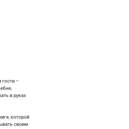
 гости –
ебне,
ать в руках
ниге, которой
зывать своим