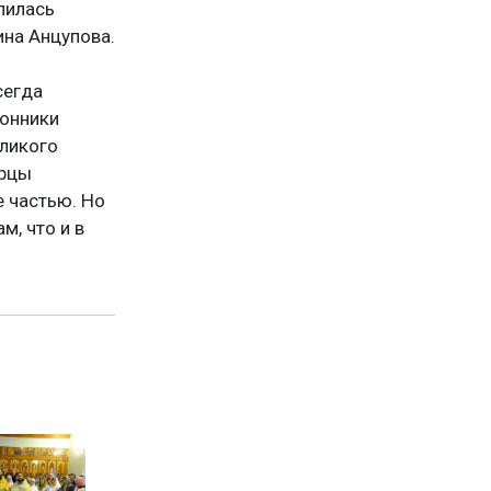
елилась
ина Анцупова.
сегда
ронники
еликого
ерцы
 частью. Но
м, что и в