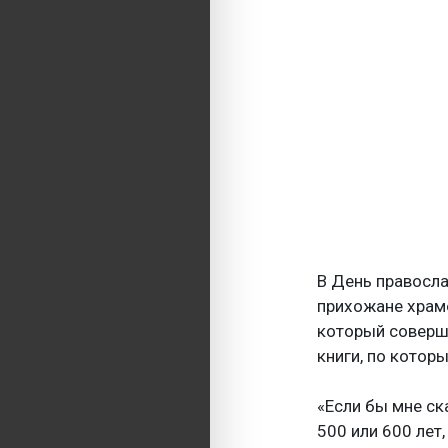
В День правосла
прихожане храмо
который соверши
книги, по котор
«Если бы мне ска
500 или 600 лет