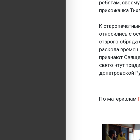
ребятам, своему
прихожанка Тихв
К старопечатным
относились с ос
старого обряда 
раскола времен 
признают Свяще
свято чтут трад
допетровской Ру
По материалам