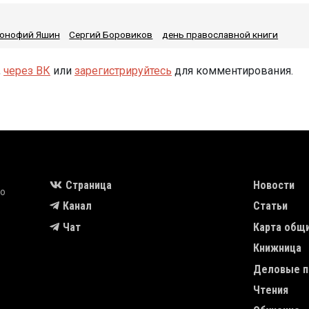
сонофий Яшин
Сергий Боровиков
день православной книги
,
через ВК
или
зарегистрируйтесь
для комментирования.
MAIN NAVIGA
Страница
Новости
во
Канал
Статьи
Чат
Карта общ
Книжница
Деловые п
Чтения