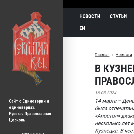
Main navigatio
НОВОСТИ
СТАТЬИ
EN
Главная
Новости
В КУЗНЕ
ПРАВОС
16.03.2024
14 марта – День
Сайт о Единоверии и 
единоверцах.
была отпечатан
Русская Православная 
«Апостол» диак
Церковь
несколько лет 
Кузнецка. В че