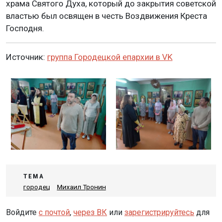
храма Святого Духа, который до закрытия советской
властью был освящен в честь Воздвижения Креста
Господня.
Источник:
группа Городецкой епархии в VK
ТЕМА
городец
Михаил Тронин
Войдите
с почтой
,
через ВК
или
зарегистрируйтесь
для