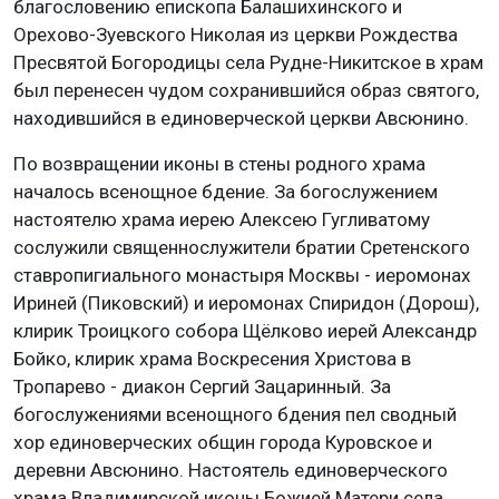
благословению епископа Балашихинского и
Орехово-Зуевского Николая из церкви Рождества
Пресвятой Богородицы села Рудне-Никитское в храм
был перенесен чудом сохранившийся образ святого,
находившийся в единоверческой церкви Авсюнино.
По возвращении иконы в стены родного храма
началось всенощное бдение. За богослужением
настоятелю храма иерею Алексею Гугливатому
сослужили священнослужители братии Сретенского
ставропигиального монастыря Москвы - иеромонах
Ириней (Пиковский) и иеромонах Спиридон (Дорош),
клирик Троицкого собора Щёлково иерей Александр
Бойко, клирик храма Воскресения Христова в
Тропарево - диакон Сергий Зацаринный. За
богослужениями всенощного бдения пел сводный
хор единоверческих общин города Куровское и
деревни Авсюнино. Настоятель единоверческого
храма Владимирской иконы Божией Матери села