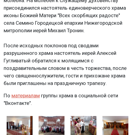
молебна. На молебен к служащему духовенству
присоединился настоятель единоверческого храма
иконы Божией Матери "Всех скорбящих радосте"
села Семино Городецкой епархии Нижегородской
митрополии иерей Михаил Тронин.
После исходных поклонов под сводами
разрушенного храма настоятель иерей Алексей
Гугливатый обратился к молящимся с
поздравительным словом в честь торжества, после
чего священнослужители, гости и прихожане храма
были приглашены на праздничную трапезу.
По
материалам
группы храма в социальной сети
"Вконтакте".