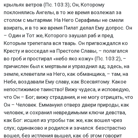
крыльях ветров (Пс. 103:3); Он, Которому
поклонялись Ангелы, в то же время возлежал за
столом с мытарями. На Него Серафимы не смели
взирать, и в то же время Пилат делал Ему допрос. Он
– Один и Тот же, Которого заушал раб и пред
Которым трепетала вся тварь. Он пригвождался ко
Кресту и восседал на Престоле Славы, – полагался
во гроб и простирал «небо яко кожу» (Пс. 103:2), –
причислен был к мертвым и упразднил ад; здесь, на
земле, клеветали на Него, как обманщика, – там, на
Небе, воздавали Ему славу, как Всесвятому. Какое
непостижимое таинство! Вижу чудеса, и исповедую,
что Он – Бог; вижу страдания, и не могу отрицать, что
Он – Человек. Еммануил отверз двери природы, как
человек, и сохранил невредимыми ключи девства,
как Бог: исшел из утробы так же, как вошел чрез
слух; одинаково и родился и зачался: безстрастно
вошел, без истления вышел, как об этом говорит