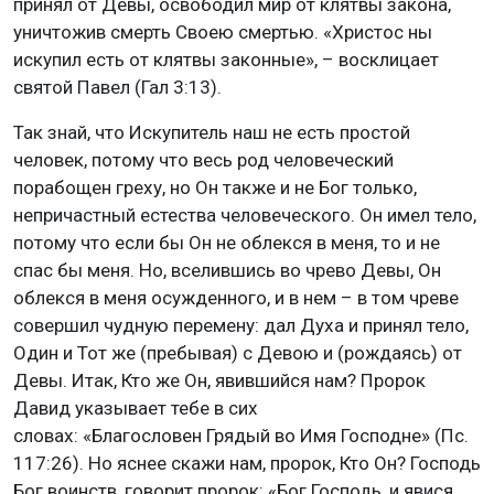
принял от Девы, освободил мир от клятвы закона,
уничтожив смерть Своею смертью. «Христос ны
искупил есть от клятвы законные», – восклицает
святой Павел (Гал 3:13).
Так знай, что Искупитель наш не есть простой
человек, потому что весь род человеческий
порабощен греху, но Он также и не Бог только,
непричастный естества человеческого. Он имел тело,
потому что если бы Он не облекся в меня, то и не
спас бы меня. Но, вселившись во чрево Девы, Он
облекся в меня осужденного, и в нем – в том чреве
совершил чудную перемену: дал Духа и принял тело,
Один и Тот же (пребывая) с Девою и (рождаясь) от
Девы. Итак, Кто же Он, явившийся нам? Пророк
Давид указывает тебе в сих
словах: «Благословен Грядый во Имя Господне» (Пс.
117:26). Но яснее скажи нам, пророк, Кто Он? Господь
Бог воинств, говорит пророк: «Бог Господь, и явися