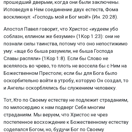
прошедший дверьми, когда они были заключены.
Исповедуя в Нем соединение двух естеств, Фома
воскликнул: «Господь мой и Бог мой!» (Ин. 20:28).
Апостол Павел говорит, что Христос «иудеем убо
соблазн, еллином же безумие» (1Кор 1:23): они не
познали силы таинства, потому что оно непостижимо
уму: «аще бо быша разумели, не быша Господа
Славы распяли» (1Кор 1:8). Если бы Слово не
вселялось во чрево, то плоть не воссела бы с Ним на
Божественном Престоле; если бы для Бога было
оскорбительно войти в утробу, которую Он создал, то
и Ангелы оскорблялись бы служением человеку.
Тот, Кто по Своему естеству не подлежит страданиям,
по милосердию к нам подверг Себя многим
страданиям. Мы веруем, что Христос не чрез
постепенное восхождение к Божественному естеству
соделался Богом, но, будучи Бог по Своему