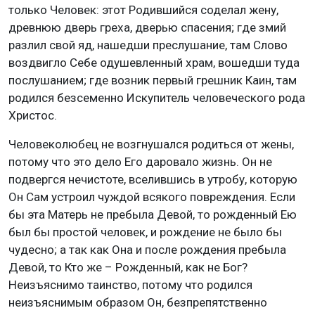
только Человек: этот Родившийся соделал жену,
древнюю дверь греха, дверью спасения; где змий
разлил свой яд, нашедши преслушание, там Слово
воздвигло Себе одушевленный храм, вошедши туда
послушанием; где возник первый грешник Каин, там
родился безсеменно Искупитель человеческого рода
Христос.
Человеколюбец не возгнушался родиться от жены,
потому что это дело Его даровало жизнь. Он не
подвергся нечистоте, вселившись в утробу, которую
Он Сам устроил чуждой всякого повреждения. Если
бы эта Матерь не пребыла Девой, то рожденный Ею
был бы простой человек, и рождение не было бы
чудесно; а так как Она и после рождения пребыла
Девой, то Кто же – Рожденный, как не Бог?
Неизъяснимо таинство, потому что родился
неизъяснимым образом Он, безпрепятственно