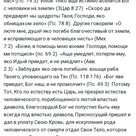
нас» (Пс. 79:3). Иной: «Яко аще истинно вселится Бог
с человеки на земли» (3Цар 8:27). «Скоро да
предварят ны щедроты Твоя, Господи, яко
обнищахом зело» (Пс. 78:8). Другие говорили: «О
люте мне, душе! яко погибе благочестивый от земли,
и исправляющего в человецех несть» (Мих.
7:2). «Боже, в помощь мою вонми: Господи, помощи
ми потщися» (пс. 69:2). «Аще умедлит, потерпи ему,
яко Идый приидет, и не умедлит» (Авв.
2:3). «Заблудих яко овча погибшее: взыщи раба
Твоего, уповающего на Тя» (Пс. 118:176). «Бог яве
приидет, Бог наш, и не промолчит» (Пс. 49:3). Потому
Тот, Кто по естеству есть Царь, не презрел естества
человеческого, порабощенного лютой властью
диавола, благосердый Бог не попустил быть ему
всегда под властью диавола, Присносущий пришел и
дал в уплату Свою Кровь; для искупления рода
человеческого от смерти отдал Свое Тело, которое