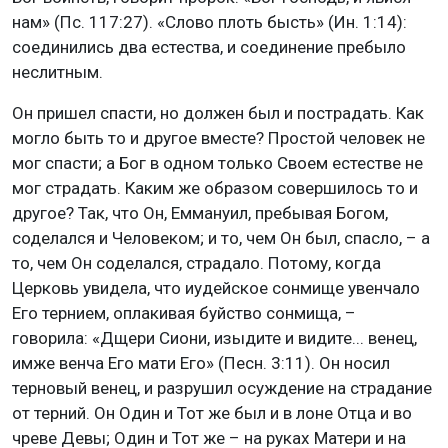
нам» (Пс. 117:27). «Слово плоть бысть» (Ин. 1:14):
соединились два естества, и соединение пребыло
неслитным.
Он пришел спасти, но должен был и пострадать. Как
могло быть то и другое вместе? Простой человек не
мог спасти; а Бог в одном только Своем естестве не
мог страдать. Каким же образом совершилось то и
другое? Так, что Он, Еммануил, пребывая Богом,
соделался и Человеком; и то, чем Он был, спасло, – а
то, чем Он соделался, страдало. Потому, когда
Церковь увидела, что иудейское сонмище увенчало
Его тернием, оплакивая буйство сонмища, –
говорила: «Дщери Сиони, изыдите и видите... венец,
имже венча Его мати Его» (Песн. 3:11). Он носил
терновый венец, и разрушил осуждение на страдание
от терний. Он Один и Тот же был и в лоне Отца и во
чреве Девы; Один и Тот же – на руках Матери и на