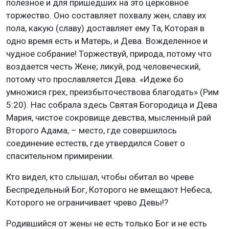
полезное и для пришедших на это церковное
торжество. Оно составляет похвалу жен, славу их
пола, какую (славу) доставляет ему Та, Которая в
одно время есть и Матерь, и Дева. Вожделенное и
чудное собрание! Торжествуй, природа, потому что
воздается честь Жене; ликуй, род человеческий,
потому что прославляется Дева. «Идеже бо
умножися грех, преизбыточествова благодать» (Рим
5:20). Нас собрала здесь Святая Богородица и Дева
Мария, чистое сокровище девства, мысленный рай
Второго Адама, – место, где совершилось
соединение естеств, где утвердился Совет о
спасительном примирении.
Кто видел, кто слышал, чтобы обитал во чреве
Беспредельный Бог, Которого не вмещают Небеса,
Которого не ограничивает чрево Девы!?
Родившийся от жены не есть только Бог и не есть