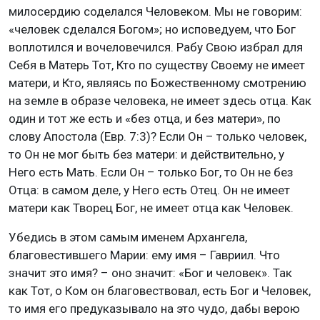
милосердию соделался Человеком. Мы не говорим:
«человек сделался Богом»; но исповедуем, что Бог
воплотился и вочеловечился. Рабу Свою избрал для
Себя в Матерь Тот, Кто по существу Своему не имеет
матери, и Кто, являясь по Божественному смотрению
на земле в образе человека, не имеет здесь отца. Как
один и тот же есть и «без отца, и без матери», по
слову Апостола (Евр. 7:3)? Если Он – только человек,
то Он не мог быть без матери: и действительно, у
Него есть Мать. Если Он – только Бог, то Он не без
Отца: в самом деле, у Него есть Отец. Он не имеет
матери как Творец Бог, не имеет отца как Человек.
Убедись в этом самым именем Архангела,
благовестившего Марии: ему имя – Гавриил. Что
значит это имя? – оно значит: «Бог и человек». Так
как Тот, о Ком он благовествовал, есть Бог и Человек,
то имя его предуказывало на это чудо, дабы верою