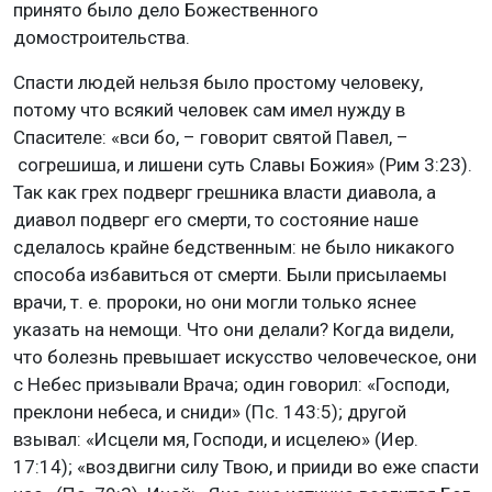
принято было дело Божественного
домостроительства.
Спасти людей нельзя было простому человеку,
потому что всякий человек сам имел нужду в
Спасителе: «вси бо, – говорит святой Павел, –
согрешиша, и лишени суть Славы Божия» (Рим 3:23).
Так как грех подверг грешника власти диавола, а
диавол подверг его смерти, то состояние наше
сделалось крайне бедственным: не было никакого
способа избавиться от смерти. Были присылаемы
врачи, т. е. пророки, но они могли только яснее
указать на немощи. Что они делали? Когда видели,
что болезнь превышает искусство человеческое, они
с Небес призывали Врача; один говорил: «Господи,
преклони небеса, и сниди» (Пс. 143:5); другой
взывал: «Исцели мя, Господи, и исцелею» (Иер.
17:14); «воздвигни силу Твою, и прииди во еже спасти