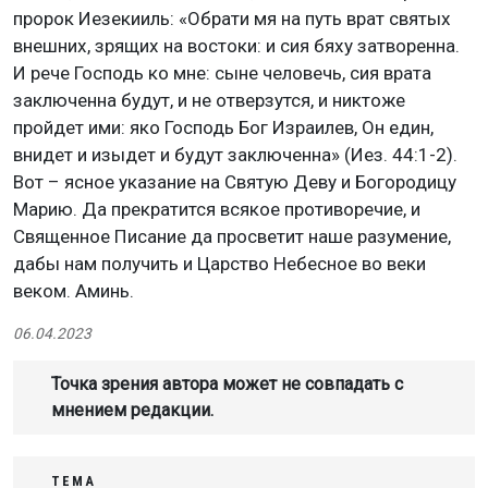
пророк Иезекииль: «Обрати мя на путь врат святых
внешних, зрящих на востоки: и сия бяху затворенна.
И рече Господь ко мне: сыне человечь, сия врата
заключенна будут, и не отверзутся, и никтоже
пройдет ими: яко Господь Бог Израилев, Он един,
внидет и изыдет и будут заключенна» (Иез. 44:1-2).
Вот – ясное указание на Святую Деву и Богородицу
Марию. Да прекратится всякое противоречие, и
Священное Писание да просветит наше разумение,
дабы нам получить и Царство Небесное во веки
веком. Аминь.
06.04.2023
Точка зрения автора может не совпадать с
мнением редакции.
ТЕМА