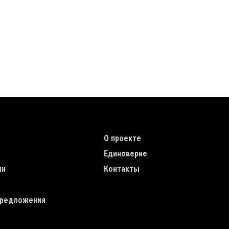
TION
TOP MENU
О проекте
Единоверие
ин
Контакты
редложения