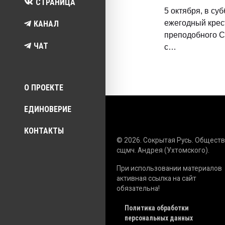
СТРАНИЦА
5 октября, в суб
ежегодный крес
КАНАЛ
преподобного С
ЧАТ
с…
Top menu
О ПРОЕКТЕ
ЕДИНОВЕРИЕ
КОНТАКТЫ
© 2026. Сокрытая Русь. Общест
сщмч. Андрея (Ухтомского).
При использовании материалов
активная ссылка на сайт
обязательна!
Политика обработки
персональных данных