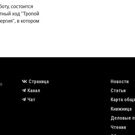
боту, состоится
тный ход "Тропой
ергия", в котором
MAIN NAVIGA
Страница
Новости
во
Канал
Статьи
Чат
Карта общ
Книжница
Деловые п
Чтения