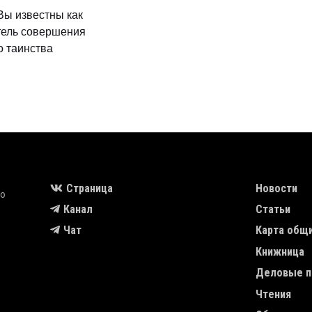
Вы известны как
тель совершения
о таинства
MAIN NAVIGA
Страница
Новости
во
Канал
Статьи
Чат
Карта общ
Книжница
Деловые п
Чтения