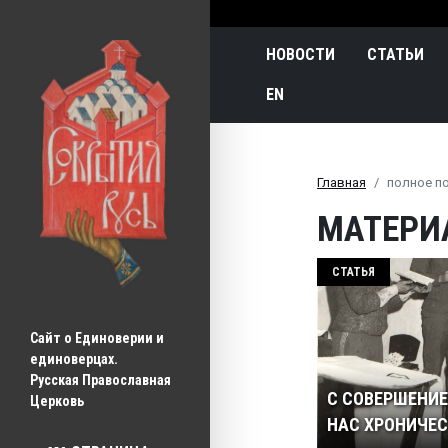
Main navigatio
НОВОСТИ
СТАТЬИ
EN
Главная
полное п
МАТЕРИ
СТАТЬЯ
Сайт о Единоверии и 
единоверцах.
Русская Православная 
С СОВЕРШЕНИЕ
Церковь
НАС ХРОНИЧЕ