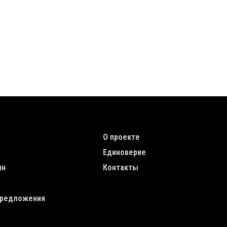
TION
TOP MENU
О проекте
Единоверие
ин
Контакты
редложения