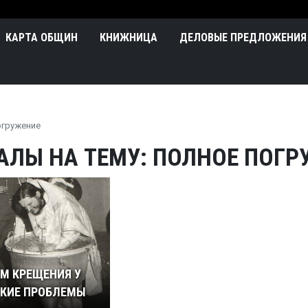
Перейти к основному содержа
n
КАРТА ОБЩИН
КНИЖНИЦА
ДЕЛОВЫЕ ПРЕДЛОЖЕНИЯ
огружение
АЛЫ НА ТЕМУ: ПОЛНОЕ ПОГР
М КРЕЩЕНИЯ У
СКИЕ ПРОБЛЕМЫ