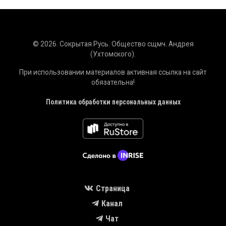
Братина_И_шла_Мария_с_божьего_двора_духовный_стих,_ст_Че
Play /
menu
© 2026. Сокрытая Русь. Общество сщмч. Андрея
(Ухтомского).
При использовании материалов активная ссылка на сайт
обязательна!
pause
Политика обработки персональных данных
Страница
Канал
Чат