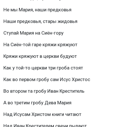
Не мы Мария, наши предковья
Наши предковья, стары жидовья
Ступай Мария на Сиён-гору
На Сиён-той гаре кряжи кряжуют
Кряжи кряжуют в церкви будуют
Как у той-то церкви три гроба стоят
Как во первом гробу сам Исус Христос
Во втором та гробу Иван Креститель
А во третим гробу Дева Мария
Над Исусам Христом книги читают
Над Иван Крестителем свечи пылают