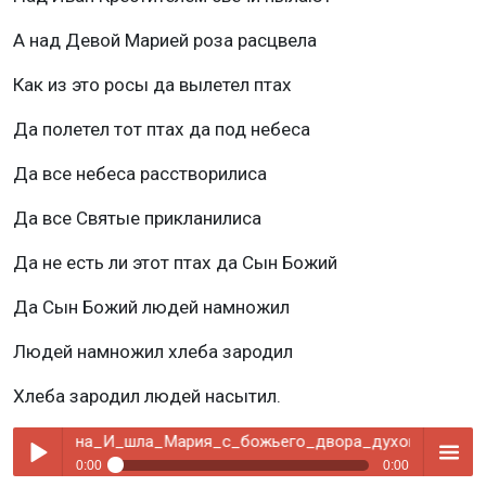
А над Девой Марией роза расцвела
Как из это росы да вылетел птах
Да полетел тот птах да под небеса
Да все небеса расстворилиса
Да все Святые прикланилиса
Да не есть ли этот птах да Сын Божий
Да Сын Божий людей намножил
Людей намножил хлеба зародил
Хлеба зародил людей насытил.
Братина_И_шла_Мария_с_божьего_двора_духовный_стих,_
0:00
0:00