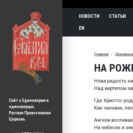
Main navigatio
НОВОСТИ
СТАТЬИ
EN
Главная
Духовные
НА РОЖ
Нова радость на
Над вертепом зв
Где Христос род
Сайт о Единоверии и 
единоверцах.
Как человек, пел
Русская Православная 
Церковь
Ангели воспеваю
На небесех и зе