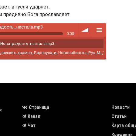
ет, в гусли ударяет,
и предивно Бога прославляет.
сть_настала.mp3
0:00
Нова_радость_настала.mp3
volume
menu
дческих_храмов_Барнаула_и_Новосибирска_Рук_М_Долгов.mp3
MAIN NAVIGA
Страница
Новости
во
Канал
Статьи
Чат
Карта общ
Книжница