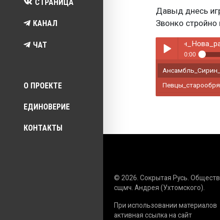
СТРАНИЦА
Давыд днесь игра
Звонко стройно 
КАНАЛ
Ансамбль_Сирин_Нова_радо
ЧАТ
0:00
Ансамбль_Сирин_
Play /
Top menu
О ПРОЕКТЕ
Певцы_старообря
ЕДИНОВЕРИЕ
КОНТАКТЫ
pause
© 2026. Сокрытая Русь. Общест
сщмч. Андрея (Ухтомского).
При использовании материалов
активная ссылка на сайт