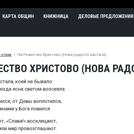
Перейти к основному содержа
n
КАРТА ОБЩИН
КНИЖНИЦА
ДЕЛОВЫЕ ПРЕДЛОЖЕНИЯ
 стихи
На Рожество Христово (Нова радость настала)
ЕСТВО ХРИСТОВО (НОВА РАД
стала, коей не бывало:
езда ясна светом возсияла.
ился, от Девы воплотился,
енами у Бога повился.
т, «Слава!» восклицают,
мли мир провозглашают.