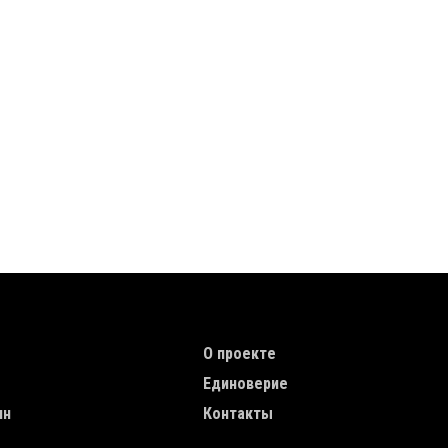
TION
TOP MENU
О проекте
Единоверие
ин
Контакты