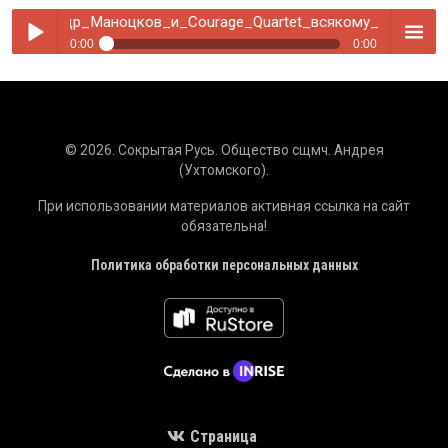
лександр_Маноцков_и_Courage_Quartet_всякому_городу_нра
0:00
0:00
Александр_Маноцков_и_Courage_Quartet_всякому_городу_нрав_
Play /
menu
© 2026. Сокрытая Русь. Общество сщмч. Андрея
(Ухтомского).
При использовании материалов активная ссылка на сайт
обязательна!
pause
Политика обработки персональных данных
Страница