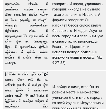
проглаг0ла нэмhи. и3
говорить. И народ, удивляясь,
диви1шасz нар0ди гlюще,
говорил: никогда не бывало
ћкw николи1же kви1сz тaкw
такого явления в Израиле. А
во ї}ли. фарисeє же гlаху,
фарисеи говорили: Он
w4кнzзэ бэс0встэмъ,
изгоняет бесов силою князя
и3з8г0нитъ бёсы. и3
бесовского. И ходил Исус по
прохождaше ї©ъ грaды всS и3
всем городам и селениям, уча
вeси, ўчA на с0нмищихъ
в синагогах их, проповедуя
и4хъ, и3 проповёдаz є3ђaліе
Евангелие Царствия и
цrтвіz, и3 цэлS всsкъ
исцеляя всякую болезнь и
недyгъ и3 всsку ћзю въ
всякую немощь в людях. (Мф
лю1дехъ.
9:27-35)
[є3ђaліе, t луки2. за?, к7д.] В0
времz џно, стA ї©ъ на
мёстэ рaвнэ, и3 нар0дъ ўче
И, сойдя с ними, стал Он на
ни1къ є3гw2, и3 мн0жество
ровном месте, и множество
мн0го людeй, t всеS їюдez и3
учеников Его, и много народа
їєrли1ма, и3 пом0ріz ти1рска и3
из всей Иудеи и Иерусалима и
сидHнска, и4же
приморских мест Тирских и