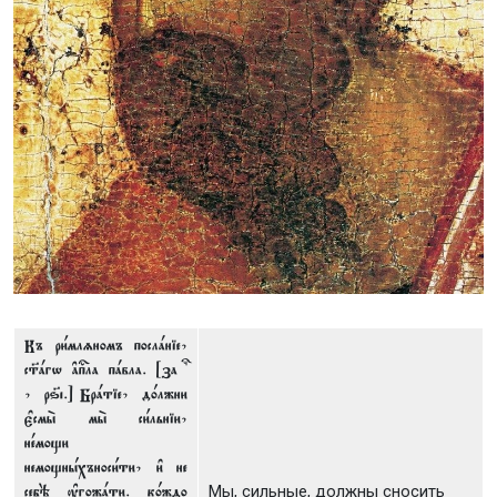
Къ ри1млzномъ послaніе,
с™aгw ґпcла пaвла. [за ?
, рѕ7i.] Брaтіе, д0лжни
є3смы2 мы2 си1льніи,
нeмощи
немощнhхъноси1ти, и3 не
себЁ ўгожaти. к0ждо
Мы, сильные, должны сносить