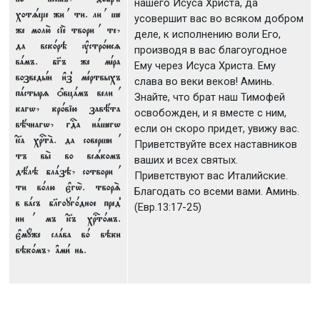
нашего Исуса Христа, да
хотsще жи 1 ти. ли 1 ше
усовершит вас во всяком добром
же молю2 сіE твори 1 те,
деле, к исполнению воли Его,
да вск0рэ ўстр0юсz
производя в вас благоугодное
вaмъ. бGъ же мjра
Ему через Исуса Христа. Ему
возведhи и3з8 мeртвыхъ
слава во веки веков! Аминь.
пaстырz nвцaмъ вели 1
Знайте, что брат наш Тимофей
кагw, кр0вію завёта
освобожден, и я вместе с ним,
вёчнагw, гDа нaшегw
если он скоро придет, увижу вас.
ї©а хrтA. да соверши 1
Приветствуйте всех наставников
тъ вы2 во всsкомъ
ваших и всех святых.
дёлэ блaзэ, сотвори 1
Приветствуют вас Италийские.
ти в0лю є3гw2. творS
Благодать со всеми вами. Аминь.
в вaсъ бlгоуг0дное пред8
(Евр.13:17-25)
ни 1 мъ ї©ъ хrт0мъ.
є3мyже слaва в0 вэки
вэк0мъ, ґми1 нь.