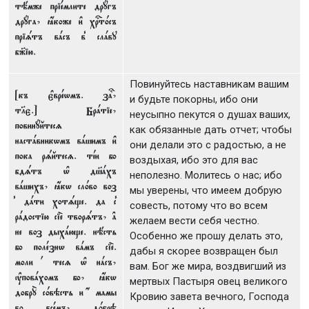
тёмже пріeмлите дрyгъ
дрyга, ћкоже и3 хrт0съ
пріsтъ вaсъ в8 слaву
б9ію.
Повинуйтесь наставникам вашим
[къ є3врewмъ. за?,
и будьте покорны, ибо они
тlє.] Брaтіе,
неусыпно пекутся о душах ваших,
повинyйтесz
как обязанные дать отчет; чтобы
настaвникwмъ вaшимъ и3
они делали это с радостью, а не
пока рsйтесz. тjи бо
воздыхая, ибо это для вас
бдsтъ њ дш7aхъ
неполезно. Молитесь о нас; ибо
вaшихъ, ћкw сл0во воз
мы уверены, что имеем добрую
8 дaти хотsще. да с8
совесть, потому что во всем
рaдостію сіE творsтъ, ґ
желаем вести себя честно.
не воз дыхaюще. нёсть
Особенно же прошу делать это,
бо полeзнw вaмъ сіE.
дабы я скорее возвращен был
моли 1 тесz њ нaсъ,
вам. Бог же мира, воздвигший из
ўповaхомъ бо, ћкw
мертвых Пастыря овец великого
добрY с0вэсть и 4 мамы
Кровию завета вечного, Господа
во всeмъ, д0брэ