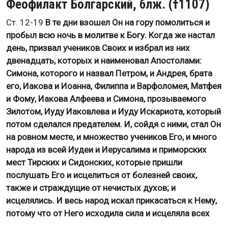
Феофилакт Болгарский, блж. (†1107)
Ст. 12-19
В те дни взошел Он на гору помолиться и
пробыл всю ночь в молитве к Богу. Когда же настал
день, призвал учеников Своих и избрал из них
двенадцать, которых и наименовал Апостолами:
Симона, которого и назвал Петром, и Андрея, брата
его, Иакова и Иоанна, Филиппа и Варфоломея, Матфея
и Фому, Иакова Алфеева и Симона, прозываемого
Зилотом, Иуду Иаковлева и Иуду Искариота, который
потом сделался предателем. И, сойдя с ними, стал Он
на ровном месте, и множество учеников Его, и много
народа из всей Иудеи и Иерусалима и приморских
мест Тирских и Сидонских, которые пришли
послушать Его и исцелиться от болезней своих,
также и страждущие от нечистых духов; и
исцелялись. И весь народ искал прикасаться к Нему,
потому что от Него исходила сила и исцеляла всех