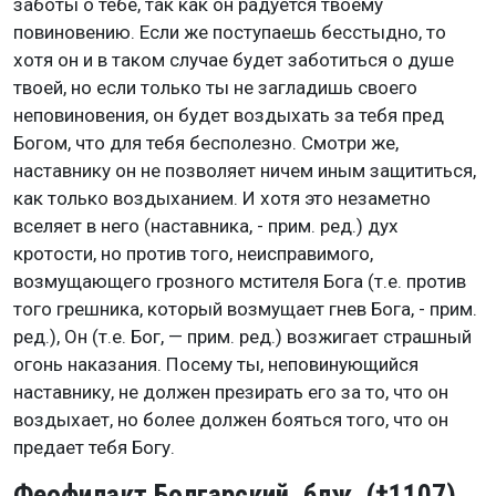
заботы о тебе, так как он радуется твоему
повиновению. Если же поступаешь бесстыдно, то
хотя он и в таком случае будет заботиться о душе
твоей, но если только ты не загладишь своего
неповиновения, он будет воздыхать за тебя пред
Богом, что для тебя бесполезно. Смотри же,
наставнику он не позволяет ничем иным защититься,
как только воздыханием. И хотя это незаметно
вселяет в него (наставника, - прим. ред.) дух
кротости, но против того, неисправимого,
возмущающего грозного мстителя Бога (т.е. против
того грешника, который возмущает гнев Бога, - прим.
ред.), Он (т.е. Бог, — прим. ред.) возжигает страшный
огонь наказания. Посему ты, неповинующийся
наставнику, не должен презирать его за то, что он
воздыхает, но более должен бояться того, что он
предает тебя Богу.
Феофилакт Болгарский, блж. (†1107)