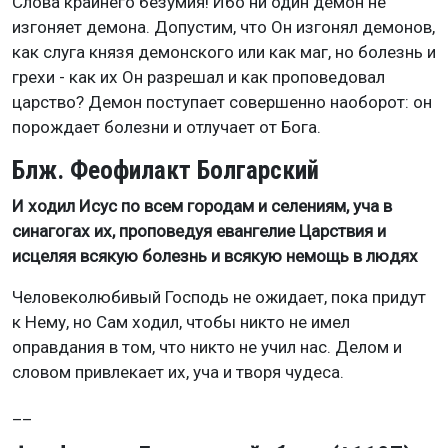
Слова крайнего безумия! Ибо ни один демон не
изгоняет демона. Допустим, что Он изгонял демонов,
как слуга князя демонского или как маг, но болезнь и
грехи - как их Он разрешал и как проповедовал
царство? Демон поступает совершенно наоборот: он
порождает болезни и отлучает от Бога.
Блж. Феофилакт Болгарский
И ходил Исус по всем городам и селениям, уча в
синагогах их, проповедуя евангелие Царствия и
исцеляя всякую болезнь и всякую немощь в людях
Человеколюбивый Господь не ожидает, пока придут
к Нему, но Сам ходил, чтобы никто не имел
оправдания в том, что никто не учил нас. Делом и
словом привлекает их, уча и творя чудеса.
__