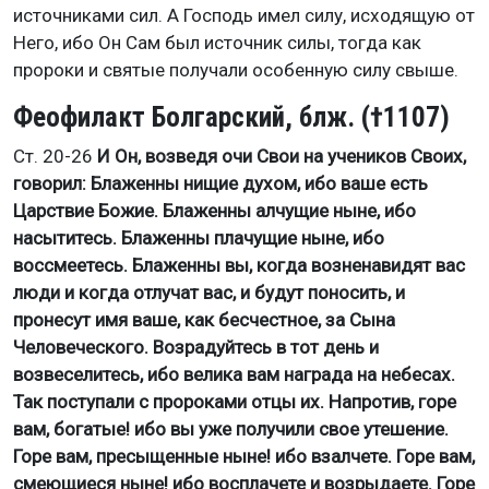
источниками сил. А Господь имел силу, исходящую от
Него, ибо Он Сам был источник силы, тогда как
пророки и святые получали особенную силу свыше.
Феофилакт Болгарский, блж. (†1107)
Ст. 20-26
И Он, возведя очи Свои на учеников Своих,
говорил: Блаженны нищие духом, ибо ваше есть
Царствие Божие. Блаженны алчущие ныне, ибо
насытитесь. Блаженны плачущие ныне, ибо
воссмеетесь. Блаженны вы, когда возненавидят вас
люди и когда отлучат вас, и будут поносить, и
пронесут имя ваше, как бесчестное, за Сына
Человеческого. Возрадуйтесь в тот день и
возвеселитесь, ибо велика вам награда на небесах.
Так поступали с пророками отцы их. Напротив, горе
вам, богатые! ибо вы уже получили свое утешение.
Горе вам, пресыщенные ныне! ибо взалчете. Горе вам,
смеющиеся ныне! ибо восплачете и возрыдаете. Горе