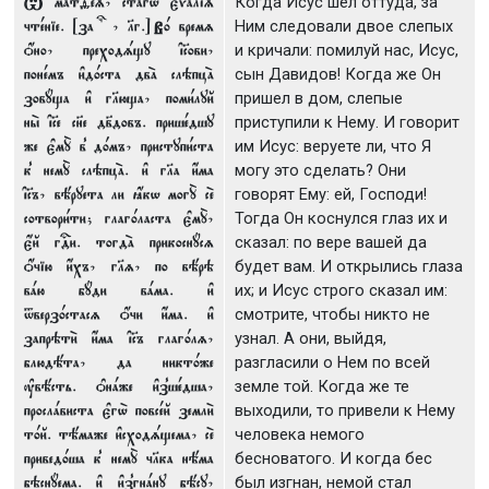
T матfez, с™aгw є3ђaліz
Когда Исус шел оттуда, за
чтeніе. [за ? , lг.] В0 времz
Ним следовали двое слепых
џно, преходsщу ї©ови,
и кричали: помилуй нас, Исус,
понeмъ и3д0ста двA слэпцA
сын Давидов! Когда же Он
зовyща и3 гlюща, поми1луй
пришел в дом, слепые
ны2 ї©е сн7е дв7довъ. пришeдшу
приступили к Нему. И говорит
же є3мY в8 д0мъ, приступи1ста
им Исус: веруете ли, что Я
к8 немY слэпцA. и3 гlа и4ма
могу это сделать? Они
ї©ъ, вёруета ли ћкw могY сE
говорят Ему: ей, Господи!
сотвори1ти; глаг0ласта є3мY,
Тогда Он коснулся глаз их и
є4й гDи. тогдA прикоснyсz
сказал: по вере вашей да
џчію и4хъ, гlz, по вёрэ
будет вам. И открылись глаза
вaю бyди вaма. и3
их; и Исус строго сказал им:
tверз0стасz џчи и4ма. и3
смотрите, чтобы никто не
запрэти2 и4ма ї©ъ глаг0лz,
узнал. А они, выйдя,
блюдёта, да никт0же
разгласили о Нем по всей
ўвёсть. nнaже и3з8шeдша,
земле той. Когда же те
прослaвиста є3гw2 повсeй земли2
выходили, то привели к Нему
т0й. тёмаже и3сходsщема, сE
человека немого
привед0ша к8 немY чlка нёма
бесноватого. И когда бес
бэснyема. и3 и3з8гнaну бёсу,
был изгнан, немой стал