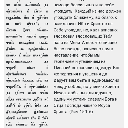
же вaсъ бли1жнему да
немощи бессильных и не себе
ўгожaетъ в8 бlг0е к8
угождать. Каждый из нас должен
создaнію. и4бо и3 хrт0съ
угождать ближнему, во благо, к
не себЁ ўгоди2; но
назиданию. Ибо и Христос не
ћкоже є4сть пи1сано,
Себе угождал, но, как написано:
поношeніz поносs щихъ
злословия злословящих Тебя
тебЁ напад0ша намS.
пали на Меня. А все, что писано
є3ли1ка бо пред8напи1сана
было прежде, написано нам в
бhша, в8 нaше наказaніе
наставление, чтобы мы
пред8написaшасz, да
терпением и утешением из
терпё ніемъ и3
Писаний сохраняли надежду. Бог
ўтэшeніемъ писaніи,
же терпения и утешения да
ўповaніе и4мамы. бGъ же
дарует вам быть в единомыслии
терпёніz и3 ўтэшeніz,
между собою, по учению Христа
да дaстъ вaмъ т0же
Исуса, дабы вы единодушно,
мyдр ствовати дрyгъ к0
едиными устами славили Бога и
другу њ хrтЁ ї©э, да
Отца Господа нашего Исуса
є3динодyшнw є3ди1ными
Христа. (Рим 15:1-6)
ўсты2 слaвите бGа и3 nц7а
гDа нaшегw ї©а хrтA.