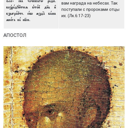
ѕло2, сн7а чlческагw рaди.
вам награда на небесах. Так
воз8рaдуйтесz в8т0й дн7ь и3
поступали с пророками отцы
взыгрaйте. сeбо мздA вaша
их. (Лк.6:17-23)
мн0га нa нб7си.
АПОСТОЛ