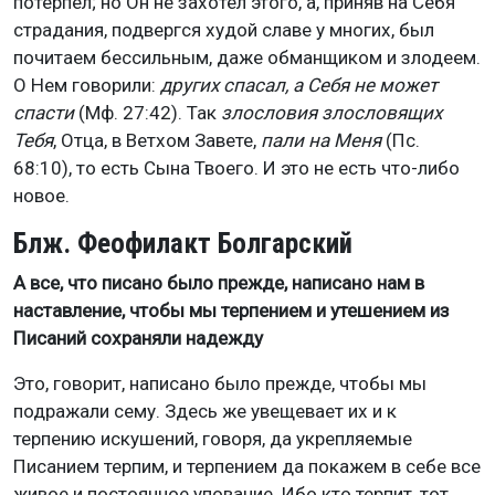
потерпел; но Он не захотел этого, а, приняв на Себя
страдания, подвергся худой славе у многих, был
почитаем бессильным, даже обманщиком и злодеем.
О Нем говорили:
других спасал, а Себя не может
спасти
(Мф. 27:42). Так
злословия злословящих
Тебя
, Отца, в Ветхом Завете,
пали на Меня
(Пс.
68:10), то есть Сына Твоего. И это не есть что-либо
новое.
Блж. Феофилакт Болгарский
А все, что писано было прежде, написано нам в
наставление, чтобы мы терпением и утешением из
Писаний сохраняли надежду
Это, говорит, написано было прежде, чтобы мы
подражали сему. Здесь же увещевает их и к
терпению искушений, говоря, да укрепляемые
Писанием терпим, и терпением да покажем в себе все
живое и постоянное упование. Ибо кто терпит, тот