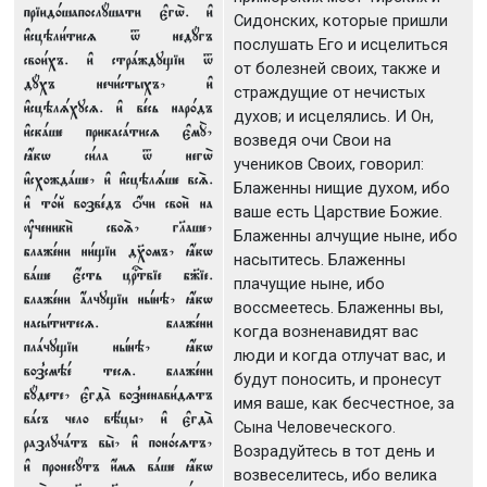
пріид0шапослyшати є3гw2. и3
Сидонских, которые пришли
и3сцэли1тисz t недyгъ
послушать Его и исцелиться
свои1хъ. и3 стрaждущіи t
от болезней своих, также и
дyхъ нечи1стыхъ, и3
страждущие от нечистых
и3сцэлsхусz. и3 вeсь нар0дъ
духов; и исцелялись. И Он,
и3скaше прикасaтисz є3мY,
возведя очи Свои на
ћкw си1ла t негw2
учеников Своих, говорил:
и3схождaше, и3 и3сцэлsше всS.
Блаженны нищие духом, ибо
и3 т0й возвeдъ џчи свои2 на
ваше есть Царствие Божие.
ўченики2 своS, гlаше,
Блаженны алчущие ныне, ибо
блажeни ни1щіи д¦омъ, ћкw
насытитесь. Блаженны
вaше є4сть цrтвіе б9іе.
плачущие ныне, ибо
блажeни ѓлчущіи нhнэ, ћкw
воссмеетесь. Блаженны вы,
насhтитесz. блажeни
когда возненавидят вас
плaчущіи нhнэ, ћкw
люди и когда отлучат вас, и
воз8смэe тесz. блажeни
будут поносить, и пронесут
бyдете, є3гдA воз8ненави1дzтъ
имя ваше, как бесчестное, за
вaсъ чело вёцы, и3 є3гдA
Сына Человеческого.
разлучaтъ вы2, и3 пон0сzтъ,
Возрадуйтесь в тот день и
и3 пронесyтъ и4мz вaше ћкw
возвеселитесь, ибо велика