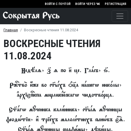
Перейти к основному содержа
ВОЙТИ С ПОЧТОЙ
ВОЙТИ ЧЕРЕЗ
РЕГИСТРАЦИЯ
Главная
Воскресные чтения 11.08.2024
ВОСКРЕСНЫЕ ЧТЕНИЯ
11.08.2024
Недёлz, з7 z по н7 це. Глaсъ, ѕ7.
Ржcтво2 и4же во ст7hхъ nц7а нaшегw ник0лы,
ґрхієпcкпа мирликjйскагw чюдотв0рца.
Ст7aгw мyченика кали1нника, с™hz мyченицы
феодHтіи, и3 тріeхъ малолeтнихъ сынHвъ є3S.
С™hz мyченицы серафи1мы, дэви1цы.