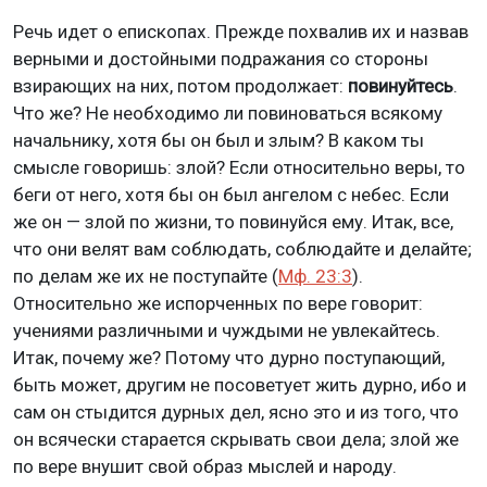
Речь идет о епископах. Прежде похвалив их и назвав
верными и достойными подражания со стороны
взирающих на них, потом продолжает:
повинуйтесь
.
Что же? Не необходимо ли повиноваться всякому
начальнику, хотя бы он был и злым? В каком ты
смысле говоришь: злой? Если относительно веры, то
беги от него, хотя бы он был ангелом с небес. Если
же он — злой по жизни, то повинуйся ему. Итак, все,
что они велят вам соблюдать, соблюдайте и делайте;
по делам же их не поступайте (
Мф. 23:3
).
Относительно же испорченных по вере говорит:
учениями различными и чуждыми не увлекайтесь.
Итак, почему же? Потому что дурно поступающий,
быть может, другим не посоветует жить дурно, ибо и
сам он стыдится дурных дел, ясно это и из того, что
он всячески старается скрывать свои дела; злой же
по вере внушит свой образ мыслей и народу.