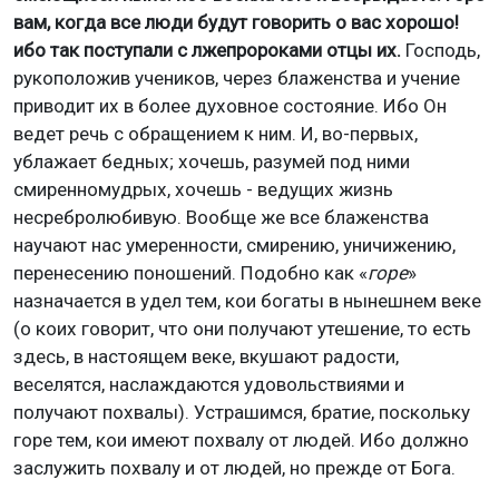
вам, когда все люди будут говорить о вас хорошо!
ибо так поступали с лжепророками отцы их.
Господь,
рукоположив учеников, через блаженства и учение
приводит их в более духовное состояние. Ибо Он
ведет речь с обращением к ним. И, во-первых,
ублажает бедных; хочешь, разумей под ними
смиренномудрых, хочешь - ведущих жизнь
несребролюбивую. Вообще же все блаженства
научают нас умеренности, смирению, уничижению,
перенесению поношений. Подобно как «
горе
»
назначается в удел тем, кои богаты в нынешнем веке
(о коих говорит, что они получают утешение, то есть
здесь, в настоящем веке, вкушают радости,
веселятся, наслаждаются удовольствиями и
получают похвалы). Устрашимся, братие, поскольку
горе тем, кои имеют похвалу от людей. Ибо должно
заслужить похвалу и от людей, но прежде от Бога.