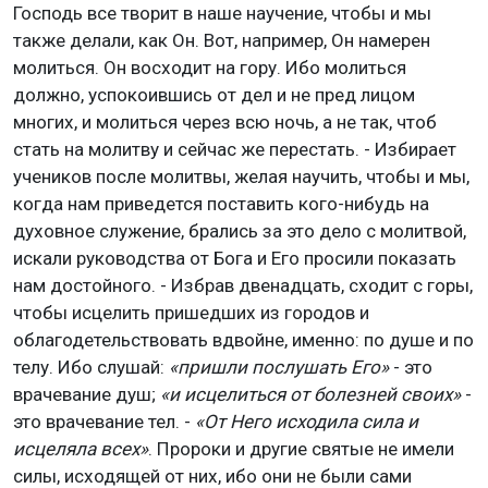
Господь все творит в наше научение, чтобы и мы
также делали, как Он. Вот, например, Он намерен
молиться. Он восходит на гору. Ибо молиться
должно, успокоившись от дел и не пред лицом
многих, и молиться через всю ночь, а не так, чтоб
стать на молитву и сейчас же перестать. - Избирает
учеников после молитвы, желая научить, чтобы и мы,
когда нам приведется поставить кого-нибудь на
духовное служение, брались за это дело с молитвой,
искали руководства от Бога и Его просили показать
нам достойного. - Избрав двенадцать, сходит с горы,
чтобы исцелить пришедших из городов и
облагодетельствовать вдвойне, именно: по душе и по
телу. Ибо слушай:
«пришли послушать Его»
- это
врачевание душ;
«и исцелиться от болезней своих»
-
это врачевание тел. -
«От Него исходила сила и
исцеляла всех»
. Пророки и другие святые не имели
силы, исходящей от них, ибо они не были сами