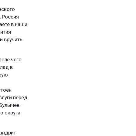
нского
, Россия
аете в наши
вития
и вручить
осле чего
лад в
кую
стоен
слуги перед
 Булычев —
о округа
мандрит