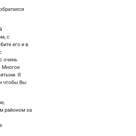
 обратился
й
м, с
бите его и в
с
с очень
. Многое
ятыни. Я
 и чтобы Вы
е,
им районом за
а.