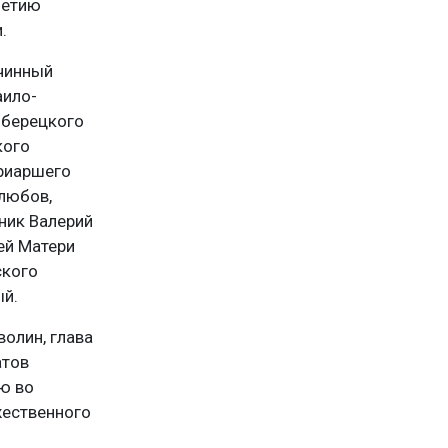
летию
.
чинный
аило-
юберецкого
кого
триаршего
любов,
ник Валерий
ей Матери
ского
ый.
олин, глава
атов
ю во
жественного