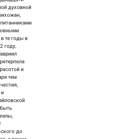
ной духовной
рихожан,
спитанниками
ховными
в те годы в
2 году,
Гавриил
претерпела
расотой и
аря тем
честия,
 и
айловской
 быть
еалы,
т
бского до
о, а также