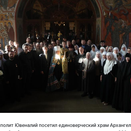
ополит Ювеналий посетил единоверческий храм Арханге