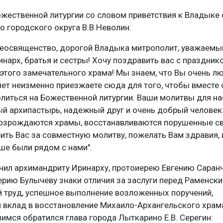
жественной литургии со словом приветствия к Владыке
о городского округа В.В Неволин:
еосвященство, дорогой Владыка митрополит, уважаемы
нарх, братья и сестры! Хочу поздравить вас с празднико
этого замечательного храма! Мы знаем, что Вы очень лю
лет неизменно приезжаете сюда для того, чтобы вместе 
иться на Божественной литургии. Ваши молитвы для на
й архипастырь, надежный друг и очень добрый человек
возрождаются храмы, восстанавливаются порушенные св
ить Вас за совместную молитву, пожелать Вам здравия,
ше были рядом с нами".
учил архимандриту Иринарху, протоиерею Евгению Саранч
рию Булычеву знаки отличия за заслуги перед Раменск
 труд, успешное выполнение возложенных поручений,
 вклад в восстановление Михаило-Архангельского храм
имся обратился глава города Лыткарино Е.В. Серегин: