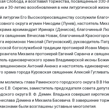
ая Слобода, и возглавил торжества, посвященные 330-
а и 30-летию возобновления в нем литургической жизни
й литургии Его Высокопреосвященству сослужили благо
овного округа игумен Никодим (Лунев), настоятель Мих
 храма архимандрит Иринарх (Денисов), благочинный Л
га священник Вячеслав Новак, благочинный Красногорс
га иеромонах Николай (Летуновский), руководитель Па
усской богослужебной традиции протоиерей Иоанн Миро
рхангела Михаила протоиерей Евгений Саранча и священ
ятель единоверческого храма Владимирской иконы Божи
священноинок Антоний Аненко и настоятель единоверче
о храма города Куровская священник Алексий Гугливат
м молились глава Раменского городского округа В.В Нев
о Е.В. Серегин, заместитель председателя совета депут
дского округа В. Ф. Демин. Владыка совершил хиротеси
чеслава Демина и Михаила Басевича. В завершение тор
иаконами были возглашены уставные многолетия.