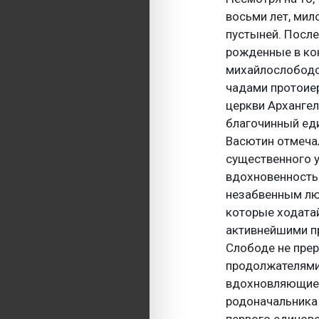
восьми лет, мил
пустыней. После
рожденные в кон
михайлослободс
чадами протоиер
церкви Архангел
благочинный ед
Васютин отмечал
существенного у
вдохновенность
незабвенным лю
которые ходатай
активнейшими п
Слободе не прер
продолжателями
вдохновляющие 
родоначальника
первого единов