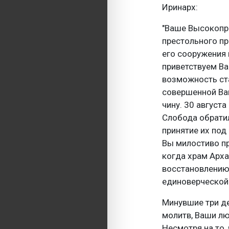
Иринарх:
"Ваше Высокопр
престольного пр
его сооружения 
приветствуем Ва
возможность ст
совершенной Ва
чину. 30 август
Слобода обрати
принятие их под
Вы милостиво пр
когда храм Арх
восстановлению
единоверческой
Минувшие три д
молитв, Ваши лю
Несмотря на то,