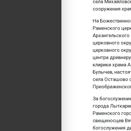
села Михайловск
сооружения храм
На Божественно
Раменского церк
Архангельского
церковного окру
церковного окру
центра древнер
клирики храма А
Булычев, насто
села Осташово 
Преображенског
За богослужение
города Лыткарин
Раменского горо
свещеносцев Вя
богослужения д