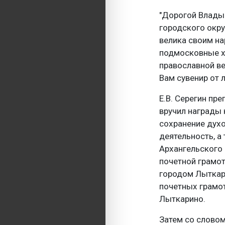
"Дорогой Влады
городского окру
велика своим на
подмосковные хр
православной ве
Вам сувенир от 
Е.В. Серегин пр
вручил награды
сохранение дух
деятельность, а
Архангельского
почетной грамот
городом Лыткари
почетных грамот
Лыткарино.
Затем со слово