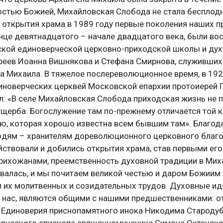
остью Божией, Михайловская Слобода не стала бесплод
 открытия храма в 1989 году первые поколения наших п
це девятнадцатого – начале двадцатого века, были во
кой единоверческой церковно-приходской школы и ду
еев Иоанна Вишнякова и Стефана Смирнова, служивших 
а Михаила. В тяжелое послереволюционное время, в 192
иноверческих церквей Московской епархии протоиерей 
: «В селе Михайловская Слобода приходская жизнь не 
щерба. Богослужение там по-прежнему отличается той к
ю, которая хорошо известна всем бывшим там». Благод
дям – хранителям дореволюционного церковного благо
ствовали и добились открытия храма, став первыми его
рихожанами, преемственность духовной традиции в Мих
валась, и мы почитаем великой честью и даром Божиим
 их молитвенных и созидательных трудов. Духовные ид
нас, являются общими с нашими предшественниками: о
 Единоверия приснопамятного инока Никодима Староду
ерческого епископа священномученика Симона Охтенског