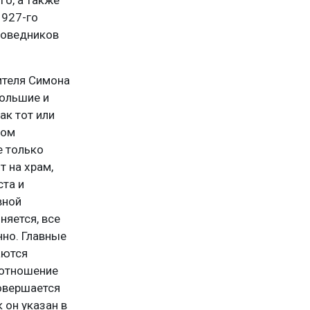
1927-го
поведников
ителя Симона
большие и
ак тот или
ном
е только
 на храм,
ста и
вной
няется, все
нно. Главные
аются
 отношение
совершается
 он указан в