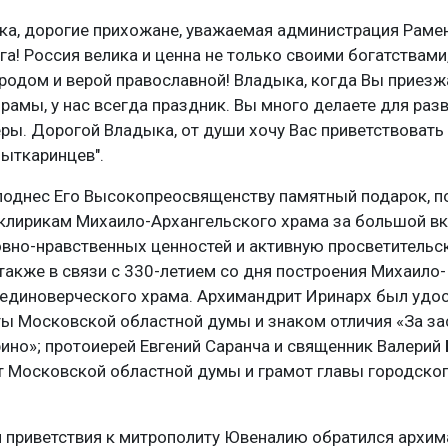
ка, дорогие прихожане, уважаемая администрация Раме
га! Россия велика и ценна не только своими богатствами
родом и верой православной! Владыка, когда Вы приезж
амы, у нас всегда праздник. Вы много делаете для раз
ры. Дорогой Владыка, от души хочу Вас приветствовать 
лыткаринцев".
еподнес Его Высокопреосвященству памятный подарок, п
 клирикам Михаило-Архангельского храма за большой вк
овно-нравственных ценностей и активную просветительс
 также в связи с 330-летием со дня построения Михаило-
 единоверческого храма. Архимандрит Иринарх был удо
ы Московской областной думы и знаком отличия «За за
но»; протоиерей Евгений Саранча и священник Валерий
 Московской областной думы и грамот главы городског
м приветствия к митрополиту Ювеналию обратился архи