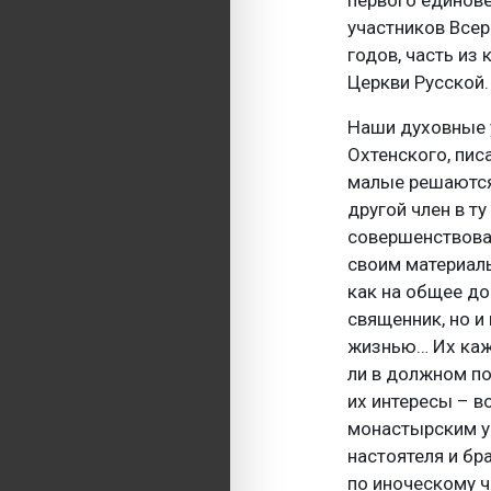
участников Всер
годов, часть из
Церкви Русской.
Наши духовные 
Охтенского, пис
малые решаются 
другой член в т
совершенствован
своим материаль
как на общее до
священник, но и
жизнью… Их кажд
ли в должном по
их интересы – 
монастырским ук
настоятеля и бр
по иноческому ч