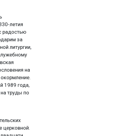
ь
330-летия
 с радостью
одарим за
ой литургии,
служебному
овская
ословения на
 окормление.
й 1989 года,
на труды по
тельских
е церковной.
 двадцати