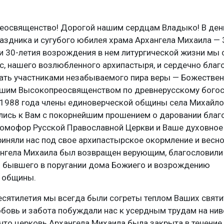
еосвященство! Дорогой нашим сердцам Владыко! В ден
аздника и сугубого юбилея храма Архангела Михаила — 
и 30-летия возрождения в нем литургической жизни мы
с, нашего возлюбленного архипастыря, и сердечно благ
ать участниками незабываемого пира веры — Божественн
шим Высокопреосвященством по древнерусскому бого
а 1988 года члены единоверческой общины села Михайл
лись к Вам с покорнейшим прошением о даровании благ
 омофор Русской Православной Церкви и Ваше духовное
иняли нас под свое архипастырское окормление и весно
ангела Михаила был возвращен верующим, благословили 
 бывшего в поругании дома Божиего и возрождению
 общины.
есятилетия мы всегда были согреты теплом Ваших святи
бовь и забота побуждали нас к усердным трудам на нив
 что церковь Архангела Михаила была закрыта в течение