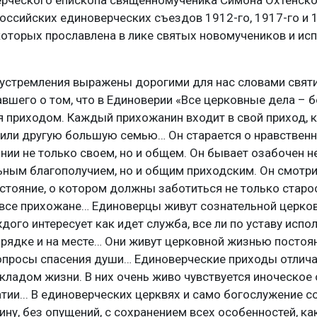
оссийских единоверческих съездов 1912-го, 1917-го и 
 которых прославлена в лике святых новомучеников и ис
устремления выражены дорогими для нас словами свят
авшего о том, что в Единоверии «Все церковные дела – 
приходом. Каждый прихожанин входит в свой приход, к
у или другую большую семью… Он старается о нравствен
ии не только своем, но и общем. Он бывает озабочен н
ным благополучием, но и общим приходским. Он смотрит
стояние, о котором должны заботиться не только старо
 все прихожане… Единоверцы живут сознательной церко
ого интересует как идет служба, все ли по уставу испол
рядке и на месте… Они живут церковной жизнью постоя
вопросы спасения души… Единоверческие приходы отлич
ладом жизни. В них очень живо чувствуется иноческое
атии... В единоверческих церквях и само богослужение 
ину, без опущений, с сохранением всех особенностей, как