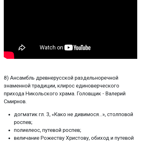
8) Ансамбль древнерусской раздельноречной
знаменной традиции, клирос единоверческого
прихода Никольского храма. Головщик - Валерий
Смирнов.
догматик гл. 3, «Како не дивимося…», столповой
роспев;
полиелеос, путевой роспев;
величание Рожеству Христову, обиход и путевой