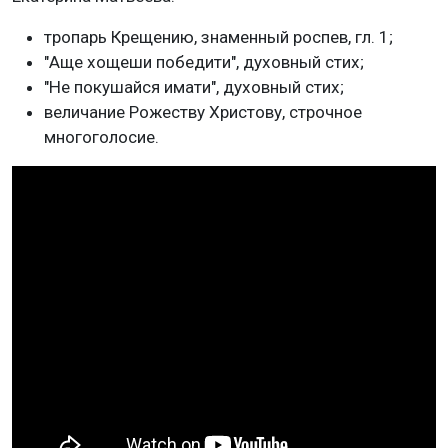
тропарь Крещению, знаменный роспев, гл. 1;
"Аще хощеши победити", духовный стих;
"Не покушайся имати", духовный стих;
величание Рожеству Христову, строчное
многоголосие.