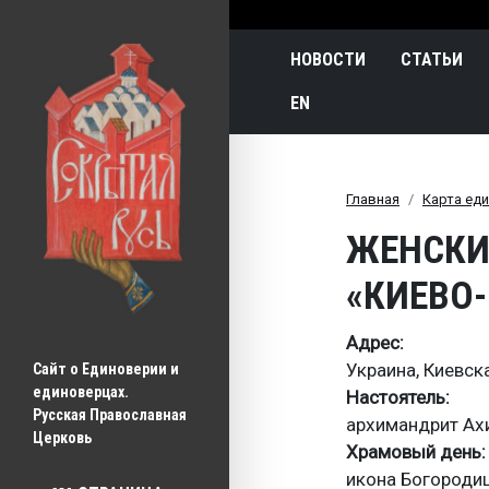
Main navigatio
НОВОСТИ
СТАТЬИ
EN
Главная
Карта ед
ЖЕНСКИ
«КИЕВО-
Адрес
Украина, Киевска
Сайт о Единоверии и 
единоверцах.
Настоятель
Русская Православная 
архимандрит Ах
Церковь
Храмовый день
икона Богороди