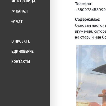
СТРАНИЦА
Телефон
+380973453999
КАНАЛ
Содержимое
ЧАТ
Основан настоя
игумения, котор
на старый чин б
Top menu
О ПРОЕКТЕ
ЕДИНОВЕРИЕ
КОНТАКТЫ