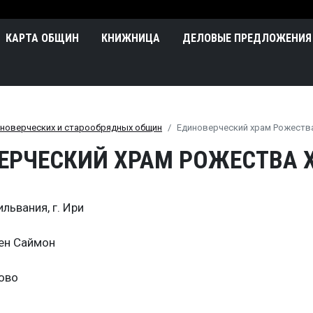
Перейти к основному содержа
n
КАРТА ОБЩИН
КНИЖНИЦА
ДЕЛОВЫЕ ПРЕДЛОЖЕНИЯ
иноверческих и старообрядных общин
Единоверческий храм Рожеств
ЕРЧЕСКИЙ ХРАМ РОЖЕСТВА 
львания, г. Ири
ен Саймон
ово