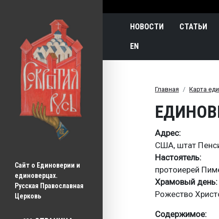
Main navigatio
НОВОСТИ
СТАТЬИ
EN
Главная
Карта ед
ЕДИНОВ
Адрес
США, штат Пенси
Настоятель
Сайт о Единоверии и 
протоиерей Пим
единоверцах.
Храмовый день
Русская Православная 
Рожество Христ
Церковь
Содержимое