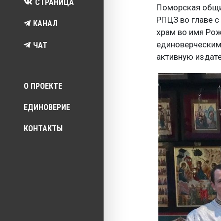
СТРАНИЦА
Поморская общи
РПЦЗ во главе с
КАНАЛ
храм во имя Ро
единоверческим 
ЧАТ
активную издат
Top menu
О ПРОЕКТЕ
ЕДИНОВЕРИЕ
КОНТАКТЫ